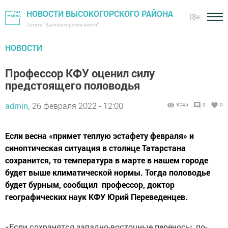
НОВОСТИ ВЫСОКОГОРСКОГО РАЙОНА
18+
Газета "Высокогорские вести"
НОВОСТИ
Профессор КФУ оценил силу
предстоящего половодья
admin,
26 февраля 2022 - 12:00
3245
0
0
Если весна «примет теплую эстафету февраля» и
синоптическая ситуация в столице Татарстана
сохранится, то температура в марте в нашем городе
будет выше климатической нормы. Тогда половодье
будет бурным, сообщил профессор, доктор
географических наук КФУ Юрий Переведенцев.
«Если сохранятся западно-восточные переносы, по-