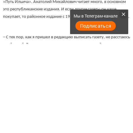
«Путь Ильича». Анатолий Михайлович читает много, в основном
это республиканские издания. И если другие газеты он чаще
Мы в Телеграм-канале
покупает, то районное издание с 1974 года выписывает постоянно.
Подписаться
– С тех пор, как я пришел в редакцию выписать газету, не расстаюсь
с районкой. Тогда мне сразу сказали, что если вы сейчас
подпишитесь, то с другого месяца вам сразу будут приносить газету
домой. Так и получилось, – продолжил разговор Анатолий
Тарасов.
Газету «Высокогорские вести» преданный подписчик читает с
первой и до последней страницы. Всегда бдительно следит за
материалами и когда находит ошибки, сразу звонит нам и
указывает на них. Анатолий Михайлович сетует только на то, что в
наше время тему сельского хозяйства освещают меньше прежнего.
И ему бы хотелось, чтобы газета выходила не два раза в неделю, а
ежедневно.