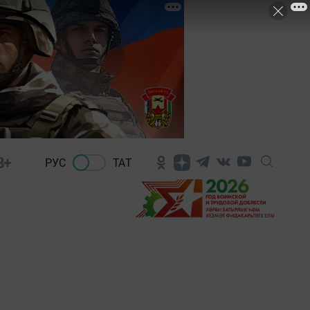
8+
РУС
ТАТ