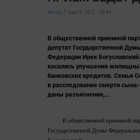
автор,
1 марта 2012 - 08:44
В общественной приемной пар
депутат Государственной Дум
Федерации Ирек Богуславский
касались улучшения жилищных 
банковских кредитов. Семья О
в расследование смерти сына
даны разъяснения,...
В
общественной приемной пар
Государственной Думы Федерально