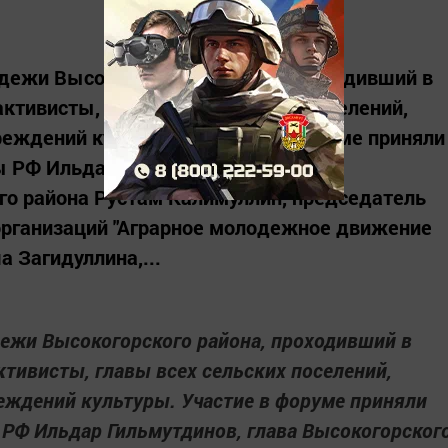
дежи Высокогорского района, проходивший в
ктивисты, главы всех сельских поселений,
реждений культуры. Участие в форуме приняли
 РФ Ильдар Гильмутдинов, глава
го района Рустам Калимуллин, председатель
рганизаций "Аграрное молодежное движение
 Загидуллина,...
дежи Высокогорского района, проходивший в
тивисты, главы всех сельских поселений,
еждений культуры. Участие в форуме приняли
 РФ Ильдар Гильмутдинов, глава Высокогорског