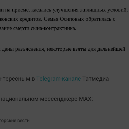
и на приеме, касались улучшения жилищных условий,
нковских кредитов. Семья Осиповых обратилась с
вание смерти сына-контрактника.
даны разъяснения, некоторые взяты для дальнейшей
интересным в
Telegram-канале
Татмедиа
в национальном мессенджере MАХ:
орские вести