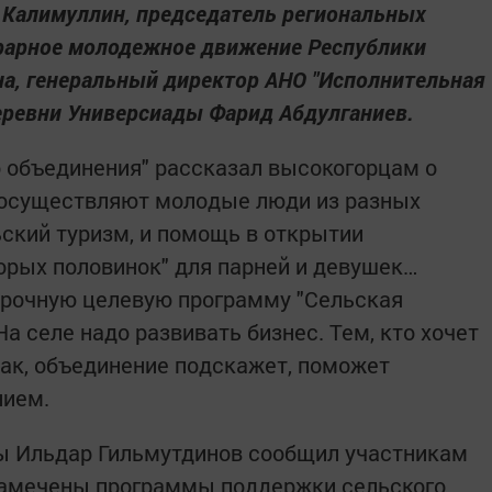
 Калимуллин, председатель региональных
рарное молодежное движение Республики
на, генеральный директор АНО "Исполнительная
еревни Универсиады Фарид Абдулганиев.
 объединения" рассказал высокогорцам о
и осуществляют молодые люди из разных
ьский туризм, и помощь в открытии
торых половинок" для парней и девушек…
срочную целевую программу "Сельская
На селе надо развивать бизнес. Тем, кто хочет
 как, объединение подскажет, поможет
нием.
ы Ильдар Гильмутдинов сообщил участникам
а намечены программы поддержки сельского