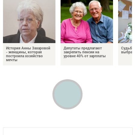
История Анны Захаровой
Депутаты предлагают
Судьба
- женщины, которая
закрепить пенсии на
выбрал
построила хозяйство
уровне 40% от зарплаты
мечты