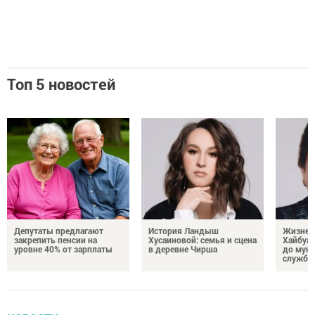
Топ 5 новостей
Депутаты предлагают
История Ландыш
Жизнен
закрепить пенсии на
Хусаиновой: семья и сцена
Хайбулл
уровне 40% от зарплаты
в деревне Чирша
до мун
службы