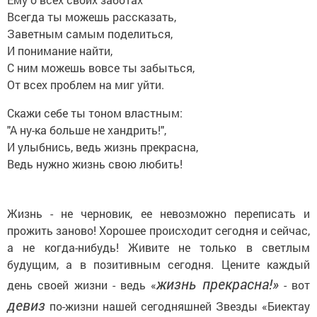
Всегда ты можешь рассказать,
Заветным самым поделиться,
И понимание найти,
С ним можешь вовсе ты забыться,
От всех проблем на миг уйти.
Скажи себе ты тоном властным:
"А ну-ка больше не хандрить!",
И улыбнись, ведь жизнь прекрасна,
Ведь нужно жизнь свою любить!
Жизнь
-
не черновик, ее невозможно переписать и
прожить заново! Хорошее происходит сегодня и сейчас,
а не когда-нибудь! Живите не только в светлым
будущим, а в позитивным сегодня. Цените каждый
жизнь прекрасна!»
день своей жизни
-
ведь «
- вот
девиз
по-жизни н
ашей сегодняшней
Звезды «Биектау