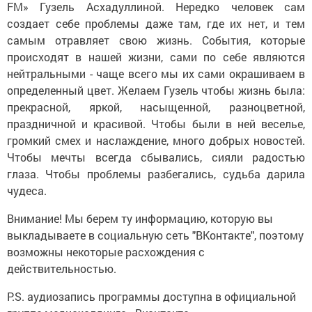
FM
»
Гузель Асхадуллиной. Нередко человек сам
создает себе проблемы даже там, где их нет, и тем
самым отравляет свою жизнь. События, которые
происходят в нашей жизни, сами по себе являются
нейтральными
-
чаще всего мы их сами окрашиваем в
определенный цвет. Желаем Гузель чтобы жизнь была:
прекрасной, яркой, насыщенной, разноцветной,
праздничной и красивой.
Чтобы были в ней веселье,
громкий смех и наслаждение,
м
ного добрых новостей.
Чтобы мечты всегда сбывались,
с
ияли радостью
глаза.
Чтобы проблемы разбегались,
с
удьба дарила
чудеса.
Внимание! Мы берем ту информацию, которую вы
выкладываете в социальную сеть "ВКонтакте", поэтому
возможны некоторые расхождения с
действительностью.
P.S. аудиозапись программы доступна в официальной