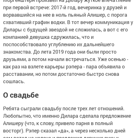
при первой встрече: 2017-й год, вечеринка у друзей и
ворвавшийся на нее в ноль пьяный Алишер, с порога
схвативший графин водки. В тот вечер коммуникация у
Дилары с будущей звездой не сложилась, а вот с его
компанией девушка сдружилась, что и
поспособствовало углублению их дальнейшего
знакомства. До лета 2019 года они были просто
друзьями, а потом начали встречаться. Уже осенью -
как раз на взлете карьеры рэпера - пара объявила о
расставании, но потом достаточно быстро снова
сошлась.
О свадьбе
Ребята сыграли свадьбу после трех лет отношений.
Любопытно, что именно Дилара сделала предложение
Алишеру (что, к слову, привело парня в полный
восторг). Рэпер сказал «да», а через несколько дней
сам встал на колено и предложил девушке руку и