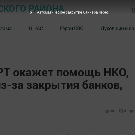
СКОГО РАЙОНА
1
5
Автоматическое закрытие баннера через
клама
О НАС
Герои СВО
Духовный мир
РТ окажет помощь НКО,
з-за закрытия банков,
907
0