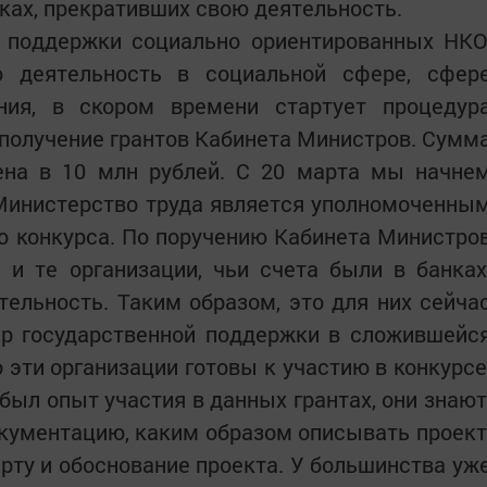
нках, прекративших свою деятельность.
х поддержки социально ориентированных НКО
 деятельность в социальной сфере, сфер
ния, в скором времени стартует процедур
 получение грантов Кабинета Министров. Сумм
лена в 10 млн рублей. С 20 марта мы начне
 Министерство труда является уполномоченны
о конкурса. По поручению Кабинета Министро
 и те организации, чьи счета были в банках
ельность. Таким образом, это для них сейча
ер государственной поддержки в сложившейс
о эти организации готовы к участию в конкурсе
 был опыт участия в данных грантах, они знают
кументацию, каким образом описывать проект
ту и обоснование проекта. У большинства уж