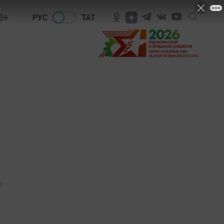
8+
РУС
ТАТ
0