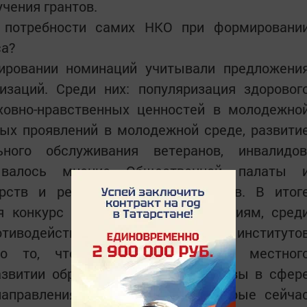
чения грантов.
 потребности самих НКО при формировани
са?
ировании номинаций учитывали предложени
изаций. Среди них: популяризация здоровог
уховно-нравственных ценностей в молодежно
ных проявлений в молодежной среде, развити
ного обслуживания ветеранов, инвалидов
ывалось мнение Общественной палаты 
рств и республиканских ведомств. В итог
я конкурс по основным направлениям, сред
тиводействию коррупции, развитие институто
то то, что популярно в среде местног
азвитии образования это инициативы в сфер
направления. Такие проекты, которые сейча