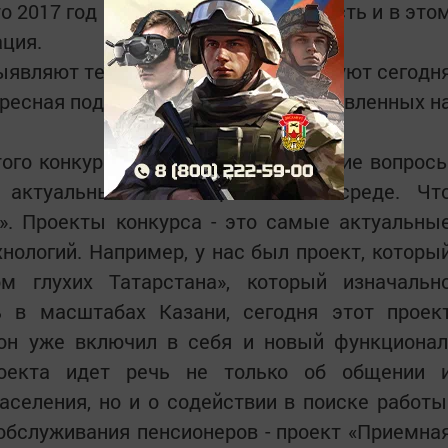
 2017 год это у нас Год экологии, есть и в это
ция.
выявляют те проблемы, что существуют сегодн
адресная поддержка инициатив, направленных н
того конкурса, это зеркало того, какие вопрос
е актуальными в общественной среде. Чт
». Проекты конкурса - это самые актуальны
хнологий. Например, у нас был проект, которы
м глухих Татарстана», который изначальн
 в масштабах Казани, сегодня этот проек
он уже включил в себя и новый функционал
роекта идет речь не только об общении 
аселения, но и о содействии в поиске работы
обслуживания пенсионеров - проект «Приемна