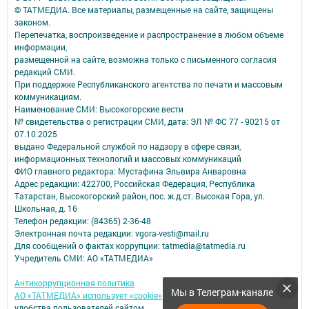
© ТАТМЕДИА. Все материалы, размещенные на сайте, защищены
законом.
Перепечатка, воспроизведение и распространение в любом объеме
информации,
размещенной на сайте, возможна только с письменного согласия
редакций СМИ.
При поддержке Республиканского агентства по печати и массовым
коммуникациям.
Наименование СМИ: Высокогорские вести
№ свидетельства о регистрации СМИ, дата: ЭЛ № ФС 77 - 90215 от
07.10.2025
выдано Федеральной службой по надзору в сфере связи,
информационных технологий и массовых коммуникаций
ФИО главного редактора: Мустафина Эльвира Анваровна
Адрес редакции: 422700, Российская Федерация, Республика
Татарстан, Высокогорский район, пос. ж.д.ст. Высокая Гора, ул.
Школьная, д. 16
Телефон редакции: (84365) 2-36-48
Электронная почта редакции: vgora-vesti@mail.ru
Для сообщений о фактах коррупции: tatmedia@tatmedia.ru
Учредитель СМИ: АО «ТАТМЕДИА»
Антикоррупционная политика
Мы в Телеграм-канале
АО «ТАТМЕДИА» использует «cookie»
для персонализации сервисов и
удобства пользователей сайтом.