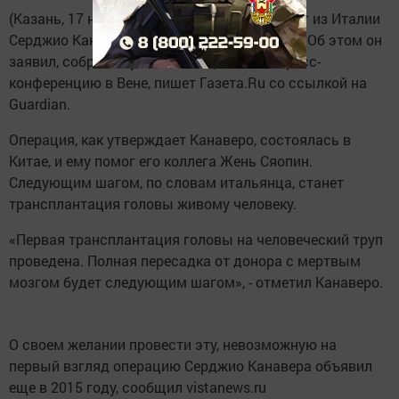
(Казань, 17 ноября, «Татар-информ»). Хирург из Италии
Серджио Канаверо пересадил голову трупу. Об этом он
заявил, собрав научное сообщество на пресс-
конференцию в Вене, пишет Газета.Ru со ссылкой на
Guardian.
Операция, как утверждает Канаверо, состоялась в
Китае, и ему помог его коллега Жень Сяопин.
Следующим шагом, по словам итальянца, станет
трансплантация головы живому человеку.
«Первая трансплантация головы на человеческий труп
проведена. Полная пересадка от донора с мертвым
мозгом будет следующим шагом», - отметил Канаверо.
О своем желании провести эту, невозможную на
первый взгляд операцию Серджио Канавера объявил
еще в 2015 году, сообщил vistanews.ru