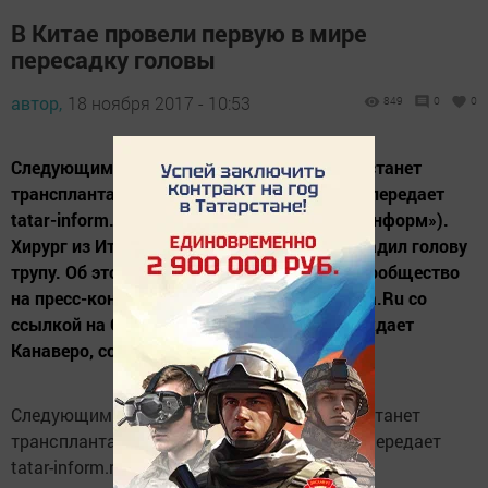
В Китае провели первую в мире
пересадку головы
автор,
18 ноября 2017 - 10:53
849
0
0
Следующим шагом, по словам итальянца, станет
трансплантация головы живому человеку, передает
tatar-inform.ru (Казань, 17 ноября, «Татар-информ»).
Хирург из Италии Серджио Канаверо пересадил голову
трупу. Об этом он заявил, собрав научное сообщество
на пресс-конференцию в Вене, пишет Газета.Ru со
ссылкой на Guardian. Операция, как утверждает
Канаверо, состоялась в Китае, и ему...
Следующим шагом, по словам итальянца, станет
трансплантация головы живому человеку, передает
tatar-inform.ru