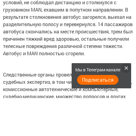
условий, не соблюдал дистанцию и столкнулся с
грузовиком MAN, ехавшим в попутном направлении. В
результате столкновения автобус загорелся, выехал на
разделительную полосу и перевернулся. 14 пассажиров
автобуса скончались на месте происшествия, трем был
причинен тяжкий вред здоровью, остальные получили
телесные повреждения различной степени тяжести.
Автобус и MAN полностью сгорели.
Мы в Телеграм-канале
Следственные органы провели большое количество
Подписаться
судебных экспертиз, в том числе, генотипоскопические,
комиссионные автотехнические и компьютерные,
судебно-медицинские, множество допросов и других
следственных действий в различных регионах. Таким
образом, уголовное дело по факту ДТП расследовано в
кратчайшие сроки. Своевременная защита прав и
интересов потерпевших обеспечена, меры к
возмещению причиненного вреда приняты.