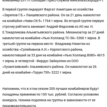
комбайнер-2017», сообщает пресс-служба Минсельхозпрода РТ.
В первой группе лидирует Фаргат Ахметшин из хозяйства
«Зарипов Г.Б.» Лаишевского района. Он за 21 день намолотил
на комбайне «Нива СК-5» 1764 т зерна. Во второй группе первую
строчку рейтинга занимает Андрей Федосеев из АО им. Н.
Е.Токарликова Альметьевского района. Механизатор за 27 дней
намолотил на комбайне «Нью-Холланд ТС-56» 3360 т зерна. В
третьей группе на первом месте - Владимир Никитин из
хозяйства «Сулейманов А.И.» Нурлатского района,
намолотивший за 33 дня на комбайне «Нью Холланд 8080» 4615
т зерна, в четвертой - Фирдус Зайнуллин из ООО
«Хузангаевский» Алькеевского района. Он намолотил за 26
дней на комбайне «Торум 750» 3222 т зерна.
Напомним, что в этом сезоне 200 лучших комбайнеров будут
поощрены премиями по 100 тыс. рублей. Согласно условиям
конкурса, техника поделена на группы в зависимости от ее
производительности.