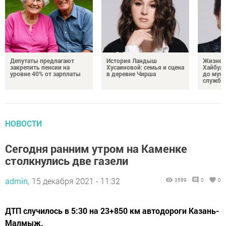
Депутаты предлагают
История Ландыш
Жизнен
закрепить пенсии на
Хусаиновой: семья и сцена
Хайбулл
уровне 40% от зарплаты
в деревне Чирша
до мун
службы
НОВОСТИ
Сегодня ранним утром на Каменке
столкнулись две газели
admin,
15 декабря 2021 - 11:32
3589
0
0
ДТП случилось в 5:30 на 23+850 км автодороги Казань-
Малмыж.