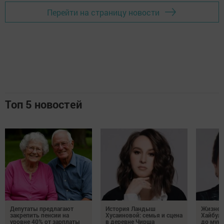
Перейти на страницу новости
Топ 5 новостей
Депутаты предлагают
История Ландыш
Жизнен
закрепить пенсии на
Хусаиновой: семья и сцена
Хайбулл
уровне 40% от зарплаты
в деревне Чирша
до мун