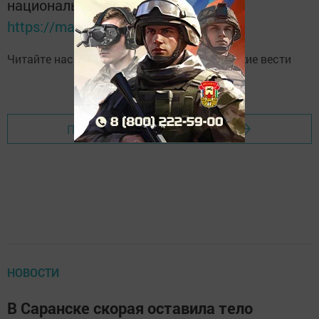
национальном мессенджере MАХ:
https://max.ru/tatmedia
Читайте нас в
Telegram-канале
Высокогорские вести
Перейти на страницу новости
НОВОСТИ
В Саранске скорая оставила тело