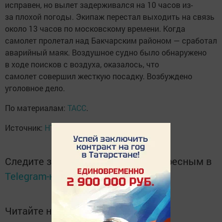
исправен, но вылет задерживался на 10 часов из-
за плохой погоды. Экипаж перестал выходить на связь
около 13 часов по московскому времени. Когда
самолет пролетал над Бакчарским районом — сработал
аварийный маяк. Воздушное судно было обнаружено
в ходе поисков с воздуха, оказалось, что
самолет совершил жесткую посадку. Возбуждено
уголовное дело.
По материалам:
ТАСС
.
Источник:
НТВ
Следите за самым важным и интересным в
Telegram-канале
Татмедиа
Читайте новости Татарстана в