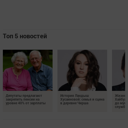
Топ 5 новостей
Депутаты предлагают
История Ландыш
Жизнен
закрепить пенсии на
Хусаиновой: семья и сцена
Хайбулл
уровне 40% от зарплаты
в деревне Чирша
до мун
службы