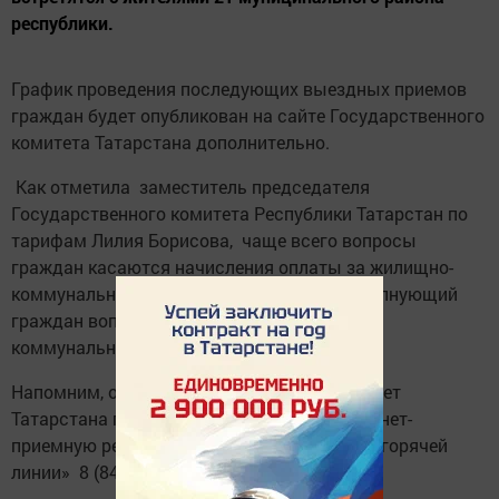
республики.
График проведения последующих выездных приемов
граждан будет опубликован на сайте Государственного
комитета Татарстана дополнительно.
Как отметила заместитель председателя
Государственного комитета Республики Татарстан по
тарифам Лилия Борисова, чаще всего вопросы
граждан касаются начисления оплаты за жилищно-
коммунальные услуги. Второй, наиболее волнующий
граждан вопрос, - обращение с твердыми
коммунальными отходами.
Напомним, оставить обращение в Госкомитет
Татарстана по тарифам можно через Интернет-
приемную регулятора, а также по телефон «горячей
линии» 8 (843) 2218-200.