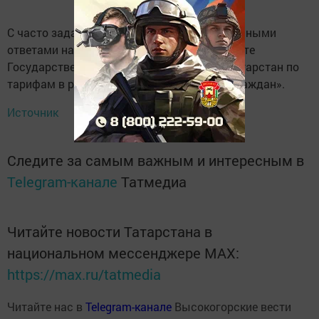
С часто задаваемыми вопросами и актуальными
ответами на них моно ознакомиться на сайте
Государственного комитета Республики Татарстан по
тарифам в разделе «Обращения и прием граждан».
Источник
Следите за самым важным и интересным в
Telegram-канале
Татмедиа
Читайте новости Татарстана в
национальном мессенджере MАХ:
https://max.ru/tatmedia
Читайте нас в
Telegram-канале
Высокогорские вести