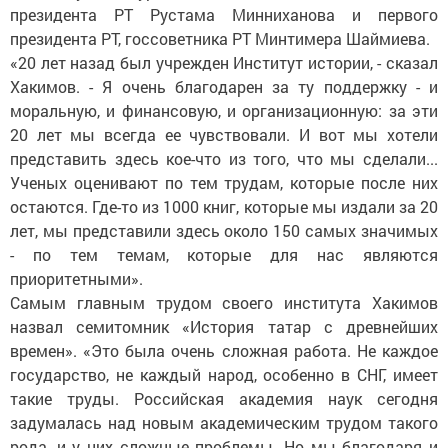
президента РТ Рустама Минниханова и первого
президента РТ, госсоветника РТ Минтимера Шаймиева.
«20 лет назад был учрежден Институт истории, - сказал
Хакимов. - Я очень благодарен за ту поддержку - и
моральную, и финансовую, и организационную: за эти
20 лет мы всегда ее чувствовали. И вот мы хотели
представить здесь кое-что из того, что мы сделали...
Ученых оценивают по тем трудам, которые после них
остаются. Где-то из 1000 книг, которые мы издали за 20
лет, мы представили здесь около 150 самых значимых
- по тем темам, которые для нас являются
приоритетными».
Самым главным трудом своего института Хакимов
назвал семитомник «История татар с древнейших
времен». «Это была очень сложная работа. Не каждое
государство, не каждый народ, особенно в СНГ, имеет
такие труды. Российская академия наук сегодня
задумалась над новым академическим трудом такого
рода, и у них сложные проблемы. Но мы благодаря и