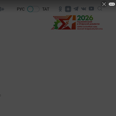
8+
РУС
ТАТ
0