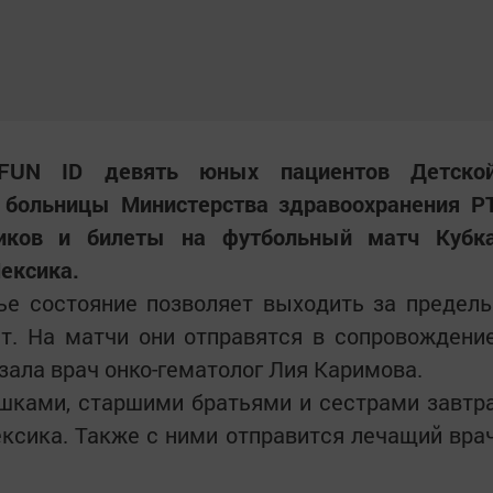
FUN ID девять юных пациентов Детско
й больницы Министерства здравоохранения Р
щиков и билеты на футбольный матч Кубк
ексика.
ье состояние позволяет выходить за предел
ет. На матчи они отправятся в сопровождени
азала врач онко-гематолог Лия Каримова.
шками, старшими братьями и сестрами завтр
ксика. Также с ними отправится лечащий вра