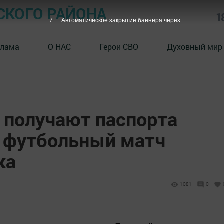
СКОГО РАЙОНА
1
6
Автоматическое закрытие баннера через
клама
О НАС
Герои СВО
Духовный мир
получают паспорта
 футбольный матч
ка
1081
0