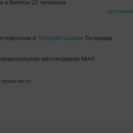
а и билеты 22 человека.
источни
интересным в
Telegram-канале
Татмедиа
в национальном мессенджере MАХ:
орские вести