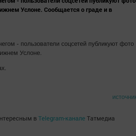
негом - пользователи соцсетей публикуют фото
Нижнем Услоне. Сообщается о граде и в
негом - пользователи соцсетей публикуют фото
Нижнем Услоне.
ах.
источни
интересным в
Telegram-канале
Татмедиа