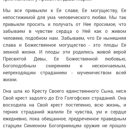
Мы все привыкли к Ее славе, Ее могуществу, Ее
непостижимой для ума человеческого любви. Мы так
привыкли просить и получать от Нее просимое, что
забываем в чувстве сердца о Ней как о живом
человеке, подобном нам. Забываем, что Ее нынешняя
слава и Божественное могущество - это плоды Ее
земной жизни. И плоды эти родились живой верой
Пресвятой Девы, Ее Божественной любовью,
Богоподобным смирением и нескончаемым,
непреходящим страданием - мученичеством всей
жизни.
Она шла ко Кресту Своего единственного Сына, неся
Свой крест задолго до Его Голгофских страданий. Она
восходила на Свой крест постепенно, всю жизнь, и
терния страданий жалили Ее чувства, ум и сердце
ежедневно, пока обещанное, предреченное праведным
старцем Симеоном Богоприимцем оружие не прошло