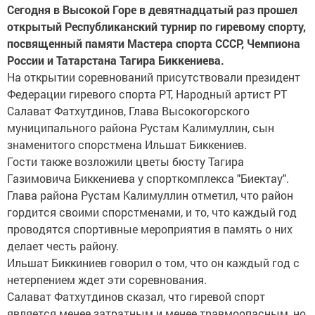
Сегодня в Высокой Горе в девятнадцатый раз прошел
открытый Республиканский турнир по гиревому спорту,
посвященный памяти Мастера спорта СССР, Чемпиона
России и Татарстана Тагира Биккениева.
На открытии соревнований присутствовали президент
Федерации гиревого спорта РТ, Народный артист РТ
Салават Фатхутдинов, Глава Высокогорского
муниципального района Рустам Калимуллин, сын
знаменитого спорстмена Ильшат Биккениев.
Гости также возложили цветы бюсту Тагира
Газимовича Биккениева у спорткомплекса "Биектау".
Глава района Рустам Калимуллин отметил, что район
гордится своими спорстменами, и то, что каждый год
проводятся спортивные мероприятия в память о них
делает честь району.
Ильшат Биккиниев говорил о том, что он каждый год с
нетерпением ждет эти соревнования.
Салават Фатхутдинов сказал, что гиревой спорт
является менее затратным и менее травмоопасным, но