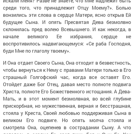
искали Меня? Разве не знаете, что Мне надлежит быть
среди того, что принадлежит Отцу Моему?». Болью
вонзились эти слова в сердце Матери, ясно открыв Ей
будущее Сына. И опять Пресвятая Дева безмолвно
склонилась пред волею Всевышнего. И как некогда, в
начале великого Ее избрания, сердце не
воспротивилось надвигающемуся: «Се раба Господня,
буди Мне по глаголу твоему».
И Она отдает Своего Сына, Она отходит в безвестность,
чтобы вернуться к Нему с правами Матери только в Его
страшный Голгофский час, когда все оставят Его.
Отойдет даже Бог Отец, давая место полноте подвига
Христа, полноте Его Божественного истощания. А Дева-
Мать, и в этот момент безмолвная, во всей глубине
прискорбная, но мужественная, верная и бесстрашная,
стояла у Креста, Своей любовью поддерживая Сына в
великом Его подвиге. Но опять молча стояла и
смотрела Она, оцепенев в сострадании Сыну. А что