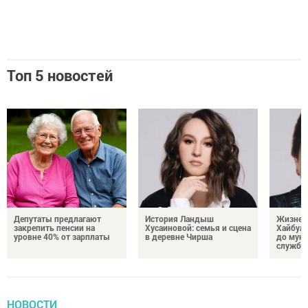
Топ 5 новостей
Депутаты предлагают
История Ландыш
Жизнен
закрепить пенсии на
Хусаиновой: семья и сцена
Хайбулл
уровне 40% от зарплаты
в деревне Чирша
до мун
службы
НОВОСТИ