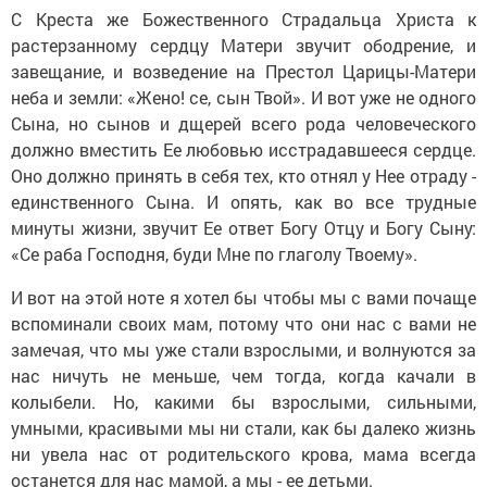
С Креста же Божественного Страдальца Христа к
растерзанному сердцу Матери звучит ободрение, и
завещание, и возведение на Престол Царицы-Матери
неба и земли: «Жено! се, сын Твой». И вот уже не одного
Сына, но сынов и дщерей всего рода человеческого
должно вместить Ее любовью исстрадавшееся сердце.
Оно должно принять в себя тех, кто отнял у Нее отраду -
единственного Сына. И опять, как во все трудные
минуты жизни, звучит Ее ответ Богу Отцу и Богу Сыну:
«Се раба Господня, буди Мне по глаголу Твоему».
И вот на этой ноте я хотел бы чтобы мы с вами почаще
вспоминали своих мам, потому что они нас с вами не
замечая, что мы уже стали взрослыми, и волнуются за
нас ничуть не меньше, чем тогда, когда качали в
колыбели. Но, какими бы взрослыми, сильными,
умными, красивыми мы ни стали, как бы далеко жизнь
ни увела нас от родительского крова, мама всегда
останется для нас мамой, а мы - ее детьми.