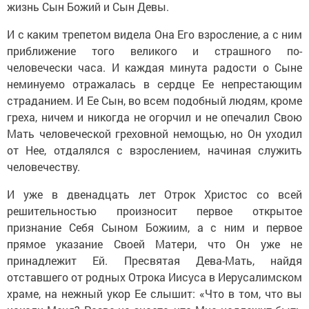
жизнь Сын Божий и Сын Девы.
И с каким трепетом видела Она Его взросление, а с ним
приближение того великого и страшного по-
человечески часа. И каждая минута радости о Сыне
неминуемо отражалась в сердце Ее непрестающим
страданием. И Ее Сын, во всем подобный людям, кроме
греха, ничем и никогда не огорчил и не опечалил Свою
Мать человеческой греховной немощью, но Он уходил
от Нее, отдалялся с взрослением, начиная служить
человечеству.
И уже в двенадцать лет Отрок Христос со всей
решительностью произносит первое открытое
признание Себя Сыном Божиим, а с ним и первое
прямое указание Своей Матери, что Он уже не
принадлежит Ей. Пресвятая Дева-Мать, найдя
отставшего от родных Отрока Иисуса в Иерусалимском
храме, на нежный укор Ее слышит: «Что в том, что вы