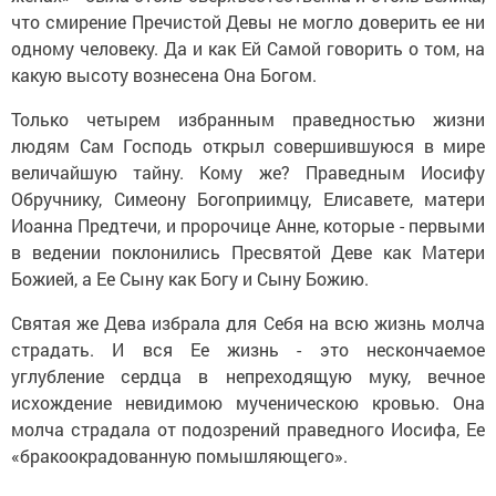
что смирение Пречистой Девы не могло доверить ее ни
одному человеку. Да и как Ей Самой говорить о том, на
какую высоту вознесена Она Богом.
Только четырем избранным праведностью жизни
людям Сам Господь открыл совершившуюся в мире
величайшую тайну. Кому же? Праведным Иосифу
Обручнику, Симеону Богоприимцу, Елисавете, матери
Иоанна Предтечи, и пророчице Анне, которые - первыми
в ведении поклонились Пресвятой Деве как Матери
Божией, а Ее Сыну как Богу и Сыну Божию.
Святая же Дева избрала для Себя на всю жизнь молча
страдать. И вся Ее жизнь - это нескончаемое
углубление сердца в непреходящую муку, вечное
исхождение невидимою мученическою кровью. Она
молча страдала от подозрений праведного Иосифа, Ее
«бракоокрадованную помышляющего».