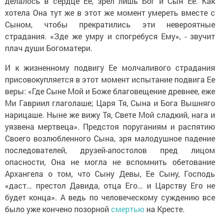
делалось в сердце Ее, зрел лишь Бог и Сын Ее. Как
хотела Она тут же в этот же момент умереть вместе с
Сыном, чтобы прекратились эти невероятные
страдания. «Зде же умру и спогребуся Ему», - звучит
плач души Богоматери.
И к жизненному подвигу Ее молчаливого страдания
присовокупляется в этот момент испытание подвига Ее
веры: «Где Сыне Мой и Боже благовещение древнее, еже
Ми Гавриил глаголаше; Царя Тя, Сына и Бога Вышняго
нарицаше. Ныне же вижу Тя, Свете Мой сладкий, нага и
уязвена мертвеца». Предстоя поруганиям и распятию
Своего возлюбленного Сына, зря малодушное падение
последователей, друзей-апостолов пред лицом
опасности, Она не могла не вспомнить обетование
Архангела о том, что Сыну Девы, Ее Сыну, Господь
«даст… престол Давида, отца Его… и Царству Его не
будет конца». А ведь по человеческому суждению все
было уже кончено позорной
смертью
на Кресте.