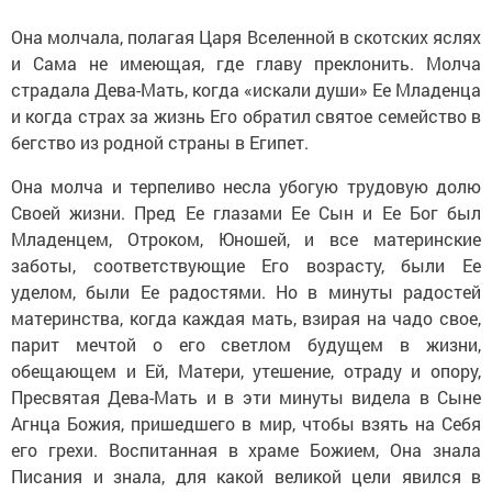
Она молчала, полагая Царя Вселенной в скотских яслях
и Сама не имеющая, где главу преклонить. Молча
страдала Дева-Мать, когда «искали души» Ее Младенца
и когда страх за жизнь Его обратил святое семейство в
бегство из родной страны в Египет.
Она молча и терпеливо несла убогую трудовую долю
Своей жизни. Пред Ее глазами Ее Сын и Ее Бог был
Младенцем, Отроком, Юношей, и все материнские
заботы, соответствующие Его возрасту, были Ее
уделом, были Ее радостями. Но в минуты радостей
материнства, когда каждая мать, взирая на чадо свое,
парит мечтой о его светлом будущем в жизни,
обещающем и Ей, Матери, утешение, отраду и опору,
Пресвятая Дева-Мать и в эти минуты видела в Сыне
Агнца Божия, пришедшего в мир, чтобы взять на Себя
его грехи. Воспитанная в храме Божием, Она знала
Писания и знала, для какой великой цели явился в