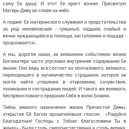
саму Ее душу. И этот Ее крест вознес Пресвятую
Матерь-Деву во славе на небо.
А подвиг Ее материнского служения и предстательства
за род человеческий - грешный, падший, слабый и
вечно нуждающийся в помощи, заступлении и пощаде -
продолжается…
А мы, дорогие наши, за внешними событиями жизни
Богоматери часто упускаем внутреннее содержание Ее
жизни. Оно ведь все состоит из молчаливого, великого,
переходящего в мученичество страдания, которое не
могло найти утешения в откровении, сочувствии,
понимании и сострадании людей. И такого же великого,
беспрекословного предания Себя в волю Божию.
Тайна земного назначения жизни Пречистой Девы,
открытая Ей Богом архангеловым гласом - «Радуйся
Благодатная! Господь с Тобою: благословена Ты в
женах» - была столь сверхъестественна и столь велика,