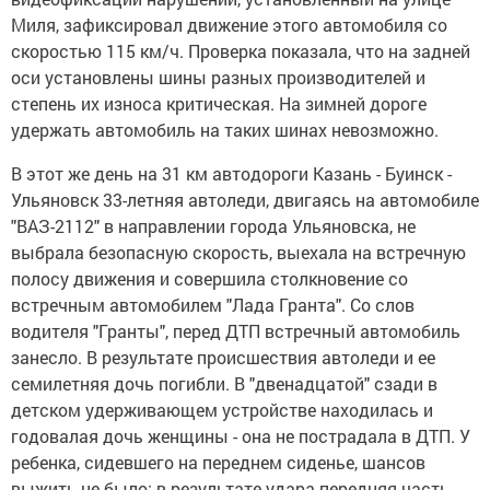
Миля, зафиксировал движение этого автомобиля со
скоростью 115 км/ч. Проверка показала, что на задней
оси установлены шины разных производителей и
степень их износа критическая. На зимней дороге
удержать автомобиль на таких шинах невозможно.
В этот же день на 31 км автодороги Казань - Буинск -
Ульяновск 33-летняя автоледи, двигаясь на автомобиле
"ВАЗ-2112" в направлении города Ульяновска, не
выбрала безопасную скорость, выехала на встречную
полосу движения и совершила столкновение со
встречным автомобилем "Лада Гранта". Со слов
водителя "Гранты", перед ДТП встречный автомобиль
занесло. В результате происшествия автоледи и ее
семилетняя дочь погибли. В "двенадцатой" сзади в
детском удерживающем устройстве находилась и
годовалая дочь женщины - она не пострадала в ДТП. У
ребенка, сидевшего на переднем сиденье, шансов
выжить не было: в результате удара передняя часть