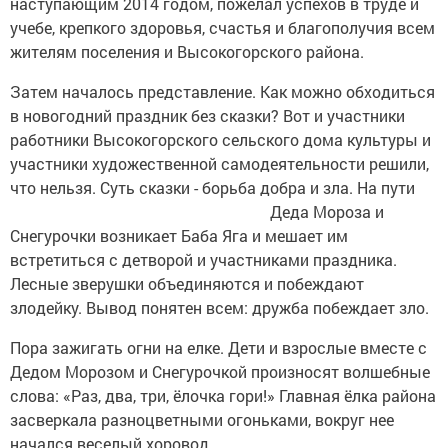
наступающим 2014 годом, пожелал успехов в труде и
учебе, крепкого здоровья, счастья и благополучия всем
жителям поселения и Высокогорского района.
Затем началось представление. Как можно обходиться
в новогодний праздник без сказки? Вот и участники
работники Высокогорского сельского дома культуры и
участники художественной самодеятельности решили,
что нельзя. Суть сказки - борьба добра
и зла. На пути
Деда Мороза и
Снегурочки возникает Баба Яга и мешает им
встретиться с детворой и участниками праздника.
Лесные зверушки объединяются и побеждают
злодейку. Вывод понятен всем: дружба побеждает зло.
Пора зажигать огни на елке. Дети и взрослые вместе с
Дедом Морозом и Снегурочкой произносят волшебные
слова: «Раз, два, три, ёлочка гори!» Главная ёлка района
засверкала разноцветными огоньками, вокруг нее
начался веселый хоровод.