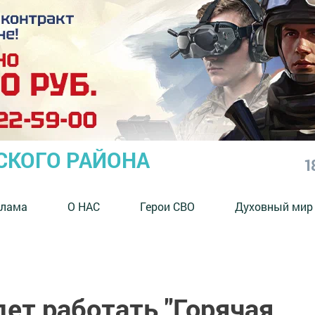
СКОГО РАЙОНА
1
клама
О НАС
Герои СВО
Духовный мир
дет работать "Горячая