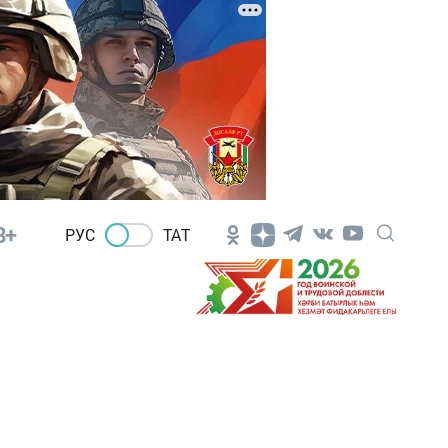
8+
РУС
ТАТ