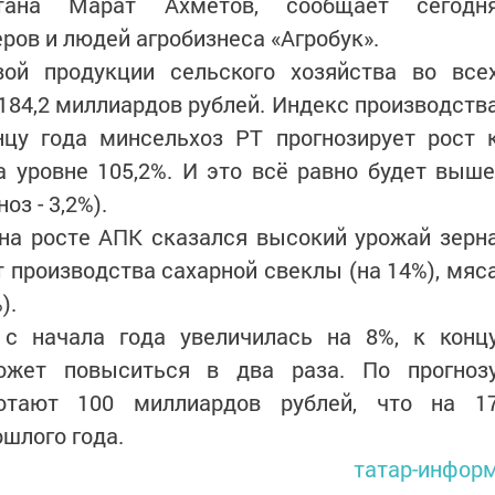
стана Марат Ахметов, сообщает сегодн
ов и людей агробизнеса «Агробук».
ой продукции сельского хозяйства во все
 184,2 миллиардов рублей. Индекс производств
нцу года минсельхоз РТ прогнозирует рост 
 уровне 105,2%. И это всё равно будет выше
оз - 3,2%).
на росте АПК сказался высокий урожай зерн
ст производства сахарной свеклы (на 14%), мяс
).
с начала года увеличилась на 8%, к конц
ожет повыситься в два раза. По прогноз
ботают 100 миллиардов рублей, что на 1
шлого года.
татар-инфор