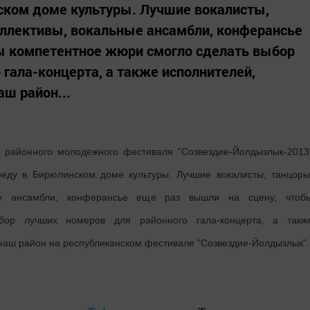
ском доме культуры. Лучшие вокалисты,
оллективы, вокальные ансамбли, конферансье
бы компетентное жюри смогло сделать выбор
 гала-концерта, а также исполнителей,
ш район...
о районного молодежного фестиваля "Созвездие-Йолдызлык-2013
реду в Бирюлинском доме культуры. Лучшие вокалисты, танцоры
ные ансамбли, конферансье еще раз вышли на сцену, чтоб
бор лучших номеров для районного гала-концерта, а такж
 наш район на республиканском фестивале "Созвездие-Йолдызлык".