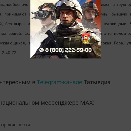
и малообеспеченным гражданам и лицам, находящимся в трудно
ра принимают взрослую и детскую одежду и обувь, бывшую 
й, без дырок и пятен, с исправными молниями и пуговицами. 
них вещей. Если у вас есть одежда, обувь или что-то полезно
уждающихся, вас ждут по адресу: пос. ж.д.ст.Высокая Гора, ул
 2-40-72.
интересным в
Telegram-канале
Татмедиа
в национальном мессенджере MАХ:
орские вести