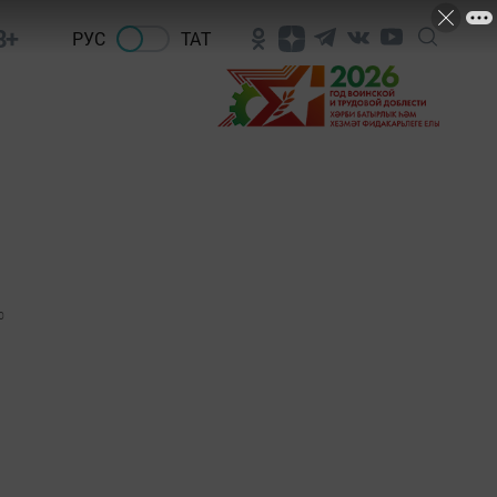
8+
РУС
ТАТ
0