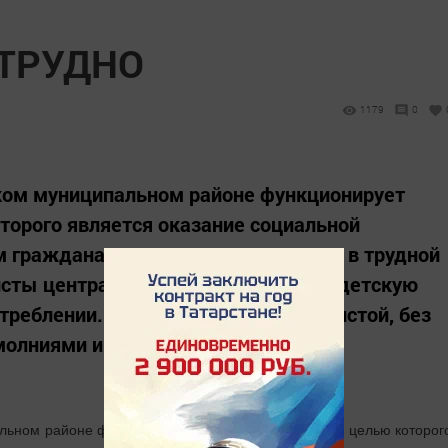
 ТРУДНО
1179
0
ком муниципальном районе функционирует
торого является оказание социальной
 гражданам и лицам, находящимся в трудной
исты центра принимают взрослую и детскую
треблении. Одежда должна быть чистой, без
олниями и пуговицами....
льном районе функционирует социальный магазин, целью которог