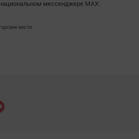
в национальном мессенджере MАХ:
орские вести