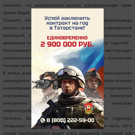
забывать, что неправильный монтаж электропроводки также
чреват бедой.
Помните, что не допускается примененять электропровода
разного сечения, из разнородного материала, с поврежденной
изоляцией, производить крепление гвоздями, прокладывать
временную электропроводку, соединение выполнять "скруткой".
Неисправность или неправильная эксплуатация
электронагревательных приборов могут привести к трагическим
последствиям.
В жилых домах, квартирах и в садовых домиках категорически
запрещается использовать в электросчетчиках
некалиброванные предохранители ("жучки") и эксплуатировать
неисправные электроприборы. Не допускайте перегрузки
электросети, включая одновременно несколько
энергопотребителей в одну розетку.
Хотелось бы обратить внимание на то, что садоводы
складывают строительные материалы на проезжую часть, что в
случае необходимости может стать серьезной преградой для