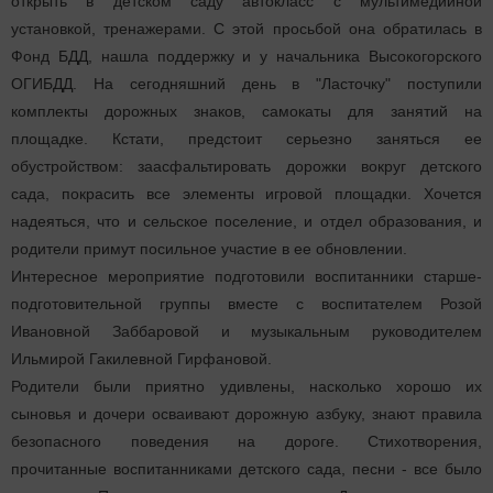
открыть в детском саду автокласс с мультимедийной
установкой, тренажерами. С этой просьбой она обратилась в
Фонд БДД, нашла поддержку и у начальника Высокогорского
ОГИБДД. На сегодняшний день в "Ласточку" поступили
комплекты дорожных знаков, самокаты для занятий на
площадке. Кстати, предстоит серьезно заняться ее
обустройством: заасфальтировать дорожки вокруг детского
сада, покрасить все элементы игровой площадки. Хочется
надеяться, что и сельское поселение, и отдел образования, и
родители примут посильное участие в ее обновлении.
Интересное мероприятие подготовили воспитанники старше-
подготовительной группы вместе с воспитателем Розой
Ивановной Заббаровой и музыкальным руководителем
Ильмирой Гакилевной Гирфановой.
Родители были приятно удивлены, насколько хорошо их
сыновья и дочери осваивают дорожную азбуку, знают правила
безопасного поведения на дороге. Стихотворения,
прочитанные воспитанниками детского сада, песни - все было