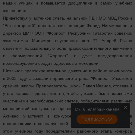
наших улицах и повышается дисциплина в самих учебных
заведениях.
Приветствуя участников слета, начальник ПДН МО МВД России
"Высокогорский" подполковник полиции Фарид Нигметзянов и
директор ЦМФ ООП "Форпост" Республики Татарстан советник
заместителя Министра внутренних дел РТ Андрей Рыков
отметили положительную роль правоохранительного движения
и формирований "Форпост" в деле предотвращения
правонарушений среди подростков и молодежи.
Школьное правоохранительное движение в районе начиналось
в 2003 году с создания правового отряда "Форпост" Учхозской
средней школы. Преподаватель школы Павел Иванов, стоявший
у его истоков, сделал многое, чтобы учхозцы были активными
участниками республиканских слетов, победителями различных
мероприятий, конкурсов и соревнований.
Мы в Телеграм-канале
Активно участвуют в конкурсе среди школьных отрядов
Подписаться
профилактики правонарушений и отряды нашего района. В
этом учебном году победителями районного этапа конкурса