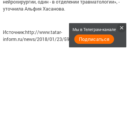
нейрохирургии, один - в отделении травматологии», -
уточнила Альфия Хасанова.
Мы в Телеграм-канале
Источник:http://www.tatar-
inform.ru/news/2018/01/23/594024/
Подписаться
Следите за самым важным и интересным в
Telegram-канале
Татмедиа
Читайте новости Татарстана в
национальном мессенджере MАХ:
https://max.ru/tatmedia
Читайте нас в
Telegram-канале
Высокогорские вести