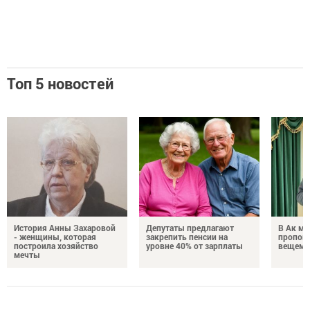
Топ 5 новостей
История Анны Захаровой
Депутаты предлагают
В Ак ме
- женщины, которая
закрепить пенсии на
пропове
построила хозяйство
уровне 40% от зарплаты
вещем 
мечты