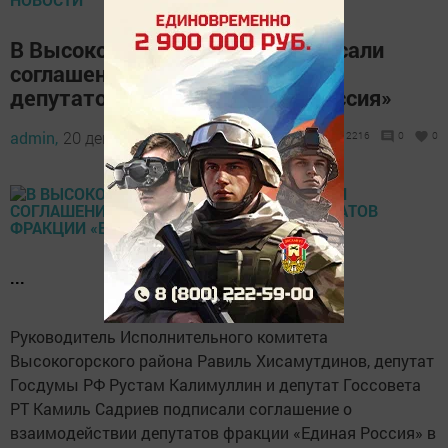
В Высокогорском районе подписали
соглашение о взаимодействии
депутатов фракции «Единая Россия»
admin,
20 декабря 2021 - 10:56
2216
0
0
...
Руководитель Исполнительного комитета
Высокогорского района Равиль Хисамутдинов, депутат
Госдумы РФ Рустам Калимуллин и депутат Госсовета
РТ Камиль Садриев подписали соглашение о
взаимодействии депутатов фракции «Единая Россия» в