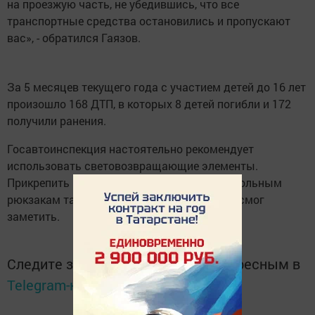
на проезжую часть, не убедившись, что все
транспортные средства остановились и пропускают
вас», - обратился Гаязов.
За 5 месяцев текущего года с участием детей до 16 лет
произошло 168 ДТП, в которых 8 детей погибли и 172
получили ранения.
Госавтоинспекция настоятельно рекомендует
использовать световозвращающие элементы.
Прикрепить их можно к верхней одежде, школьным
рюкзакам таким образом, чтобы водитель смог
заметить.
Следите за самым важным и интересным в
Telegram-канале
Татмедиа