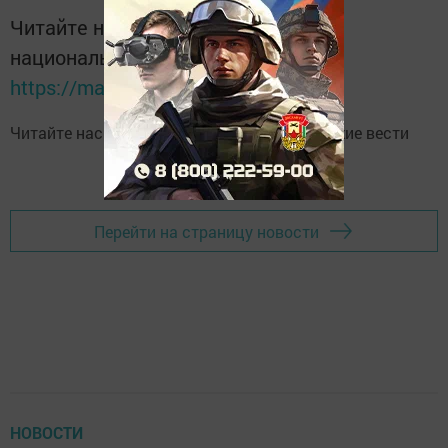
Читайте новости Татарстана в
национальном мессенджере MАХ:
https://max.ru/tatmedia
Читайте нас в
Telegram-канале
Высокогорские вести
Перейти на страницу новости
НОВОСТИ