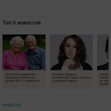
Топ 5 новостей
Депутаты предлагают
История Ландыш
Жизнен
закрепить пенсии на
Хусаиновой: семья и сцена
Хайбулл
уровне 40% от зарплаты
в деревне Чирша
до мун
службы
НОВОСТИ