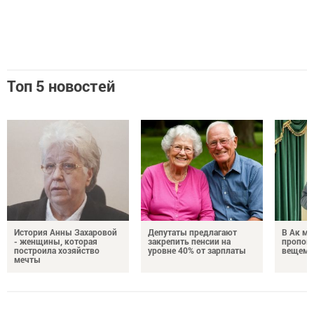
Топ 5 новостей
История Анны Захаровой
Депутаты предлагают
В Ак ме
- женщины, которая
закрепить пенсии на
пропове
построила хозяйство
уровне 40% от зарплаты
вещем 
мечты