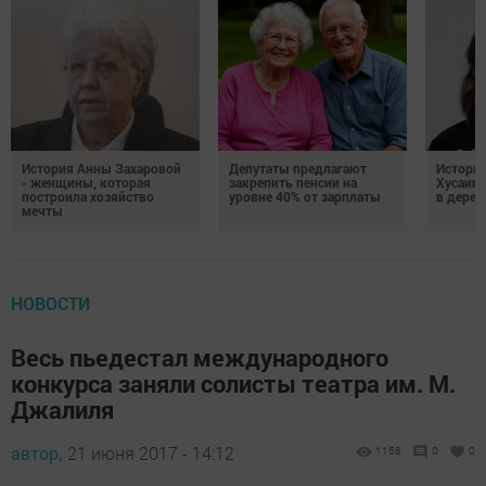
История Анны Захаровой
Депутаты предлагают
Истори
- женщины, которая
закрепить пенсии на
Хусаино
построила хозяйство
уровне 40% от зарплаты
в дерев
мечты
НОВОСТИ
Весь пьедестал международного
конкурса заняли солисты театра им. М.
Джалиля
автор,
21 июня 2017 - 14:12
1158
0
0