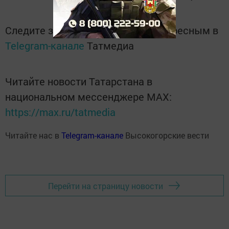
Следите за самым важным и интересным в
Telegram-канале
Татмедиа
Читайте новости Татарстана в
национальном мессенджере MАХ:
https://max.ru/tatmedia
Читайте нас в
Telegram-канале
Высокогорские вести
Перейти на страницу новости