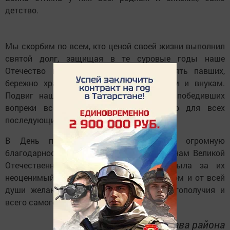
детство.
Мы скорбим по всем, кто ценой своей жизни выполнил
святой долг, защищая в те суровые годы наше
Отечество и должны свято чтить память павших,
бережно хранить и передавать ее детям и внукам.
Подвиг наших отцов, матерей и дедов, победивших
вопреки всем ужасам войны, - пример для всех
последующих поколений.
В День памяти и скорби выражаю огромную
благодарность и признательность ветеранам Великой
Отечественной войны и труженикам тыла за их
неоценимый вклад в Победу над фашизмом и от всей
души желаю им крепкого здоровья, благополучия и
всего самого доброго в жизни!
Рустам КАЛИМУЛЛИН, Глава района