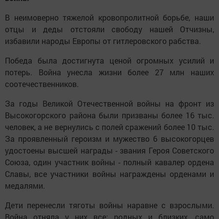
В неимоверно тяжелой кровопролитной борьбе, наши
отцы и деды отстояли свободу нашей Отчизны,
избавили народы Европы от гитлеровского рабства.
Победа была достигнута ценой огромных усилий и
потерь. Война унесла жизни более 27 млн наших
соотечественников.
За годы Beликой Отечественной войны на фронт из
Высокогорского района были призваны более 16 тыс.
человек, а не вернулись с полей сражений более 10 тыс.
За проявленный героизм и мужество 6 высокогорцев
удостоены высшей награды - звания Героя Советского
Союза, один участник войны - полный кавалер ордена
Славы, все участники войны награждены орденами и
медалями.
Дети перенесли тяготы войны наравне с взрослыми.
Война отняла у них все: родных и близких, само