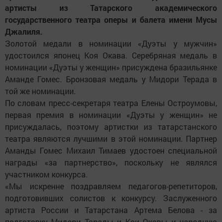
артисты из Татарского академического
государственного театра оперы и балета имени Мусы
Джалиля.
Золотой медали в номинации «Дуэты у мужчин»
удостоился японец Коя Окава. Серебряная медаль в
номинации «Дуэты у женщин» присуждена бразильянке
Аманде Гомес. Бронзовая медаль у Мидори Терада в
той же номинации.
По словам пресс-секретаря театра Елены Остроумовы,
первая премия в номинации «Дуэты у женщин» не
присуждалась, поэтому артистки из татарстанского
театра являются лучшими в этой номинации. Партнер
Аманды Гомес Михаил Тимаев удостоен специальной
награды «за партнерство», поскольку не являлся
участником конкурса.
«Мы искренне поздравляем педагогов-репетиторов,
подготовивших солистов к конкурсу. Заслуженного
артиста России и Татарстана Артема Белова - за
подготовку Мидори Тэрады и Кои Окавы и народную