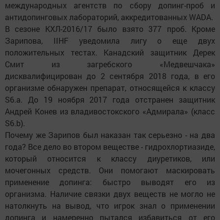
международных агентств по сбору допинг-проб и
антидопинговых лабораторий, аккредитованных WADA.
В сезоне КХЛ-2016/17 было взято 377 проб. Кроме
Зарипова, IIHF уведомила лигу о еще двух
положительных тестах. Канадский защитник Дерек
Смит из загребского «Медвешчака»
дисквалифицирован до 2 сентября 2018 года, в его
организме обнаружен препарат, относящейся к классу
S6.а. До 19 ноября 2017 года отстранен защитник
Андрей Конев из владивостокского «Адмирала» (класс
S6.b).
Почему же Зарипов был наказан так серьезно - на два
года? Все дело во втором веществе - гидрохлортиазиде,
который относится к классу диуретиков, или
мочегонных средств. Они помогают маскировать
применение допинга: быстро выводят его из
организма. Наличие связки двух веществ не могло не
натолкнуть на вывод, что игрок знал о применении
допинга и намеренно пытался избавиться от его