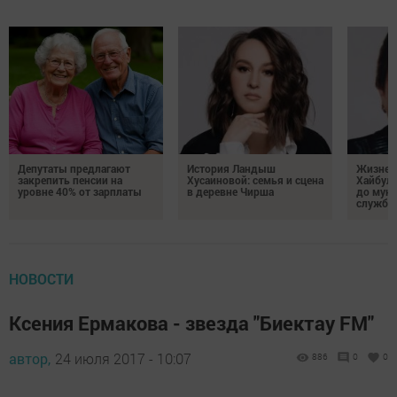
Депутаты предлагают
История Ландыш
Жизнен
закрепить пенсии на
Хусаиновой: семья и сцена
Хайбулл
уровне 40% от зарплаты
в деревне Чирша
до мун
службы
НОВОСТИ
Ксения Ермакова - звезда "Биектау FM"
автор,
24 июля 2017 - 10:07
886
0
0