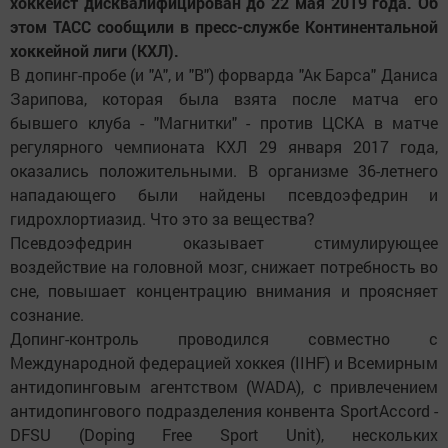
хоккеист дисквалифицирован до 22 мая 2019 года. Об
этом ТАСС сообщили в пресс-службе Континентальной
хоккейной лиги (КХЛ).
В допинг-пробе (и "А", и "В") форварда "Ак Барса" Даниса
Зарипова, которая была взята после матча его
бывшего клуба - "Магнитки" - против ЦСКА в матче
регулярного чемпионата КХЛ 29 января 2017 года,
оказались положительными. В организме 36-летнего
нападающего были найдены псевдоэфедрин и
гидрохлортиазид. Что это за вещества?
Псевдоэфедрин оказывает стимулирующее
воздействие на головной мозг, снижает потребность во
сне, повышает концентрацию внимания и проясняет
сознание.
Допинг-контроль проводился совместно с
Международной федерацией хоккея (IIHF) и Всемирным
антидопинговым агентством (WADA), с привлечением
антидопингового подразделения конвента SportAccord -
DFSU (Doping Free Sport Unit), нескольких