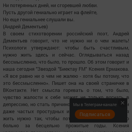
Ни потерянных дней, ни сгоревшей любви.
Пусть другой гениально играет на флейте,
Но еще гениальнее слушали вы.
(Андрей Дементьев)
В своем стихотворении российский поэт, Андрей
Дементьев говорит, что не нужно ни о чем жалеть!
Психологи утверждают: чтобы быть счастливым,
нужно жить здесь и сейчас. Оглядываться назад
бессмысленно, что было, то прошло. Об этом говорит и
наша сегодня "Звездой "Биектау FM" Ксения Ермакова.
«Я все равно ни о чем не жалею - хотя бы потому, что
это бессмысленно». Пишет она на своей страничке в
ВКонтакте. Нет смысла горевать о том, что было,
чувство жалости к себе может не только вогнать в
депрессию, но стать причиной снижения иммунитета и
Мы в Телеграм-канале
даже частых простудных инфекций. Как говориться
Подписаться
жить нужно так, чтобы потом не было мучительно
больно за бесцельно прожитые годы. Ксения