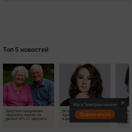
Топ 5 новостей
Мы в Телеграм-канале
Депутаты предлагают
История Ландыш
Жизнен
Подписаться
закрепить пенсии на
Хусаиновой: семья и сцена
Хайбулл
уровне 40% от зарплаты
в деревне Чирша
до мун
службы