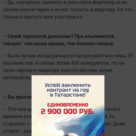
– Да, случалось залезать в окно или в форточку, если
хозяин ключи терял и не мог попасть в квартиру. Но это
только в присутствии участкового.
– Своей зарплатой довольны? Про альпинистов
говорят: чем выше крыша, тем больше гонорар.
– Было лучше, когда раньше в городе работали лишь 20
альпинистов. А сейчас более 400 конкурентов. Но на
свою зарплату квартиру взял по ипотеке, купил
автомобиль.
– Вы прыгали с парашютом?
– Это моя давняя мечта, но некогда: работа много
времени отнимает. Если выдается выходной, то
стараюсь с семьей побыть, у меня две дочери. Даже
отпуск – редкость, за последние семь лет