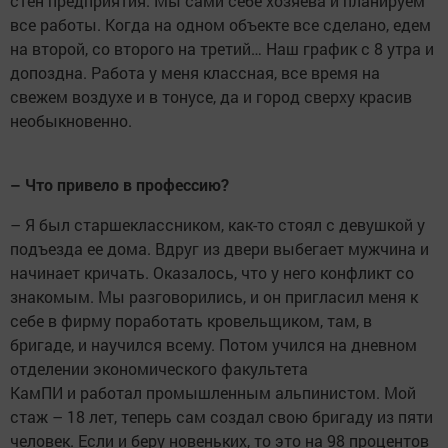
стен предприятия. Мы сами себе хозяева и планируем
все работы. Когда на одном объекте все сделано, едем
на второй, со второго на третий… Наш график с 8 утра и
допоздна. Работа у меня классная, все время на
свежем воздухе и в тонусе, да и город сверху красив
необыкновенно.
– Что привело в профессию?
– Я был старшеклассником, как-то стоял с девушкой у
подъезда ее дома. Вдруг из двери выбегает мужчина и
начинает кричать. Оказалось, что у него конфликт со
знакомым. Мы разговорились, и он пригласил меня к
себе в фирму поработать кровельщиком, там, в
бригаде, и научился всему. Потом учился на дневном
отделении экономического факультета
КамПИ и работал промышленным альпинистом. Мой
стаж – 18 лет, теперь сам создал свою бригаду из пяти
человек. Если и беру новеньких, то это на 98 процентов