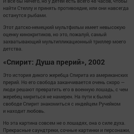
И все бы ничего, но у детей есть всего 48 часов, чтобы
найти Стеллу и принять противоядие, или они навсегда
останутся рыбами.
Этот датско-немецкий мультфильм имеет невысокую
оценку кинокритиков, но это, пожалуй, самый
захватывающий мультипликационный триллер моего
детства.
«Спирит: Душа прерий», 2002
Это история дикого жеребца Спирита из американских
прерий. Но его свобода заканчивается очень скоро —
люди решают превратить его в военную лошадь, с чем
жеребец мириться не намерен. На пути к былой
свободе Спирит знакомиться с индейцем Ручейком
и находит любовь.
Но эта картина совсем не о лошадях, она о силе духа.
Прекрасные саундтреки, сочные картинки и персонажи,