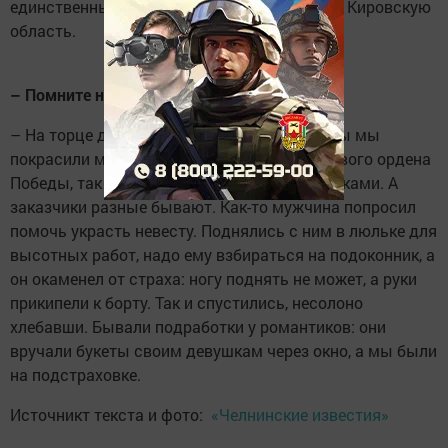
единственный раз съездил в гости к теще в Кировскую
область.
– Помните необычные заказы?
– На торце дома 43/01 после ремонта стены мы
покрасили металлическую конструкцию нового ордена
Победы, так что пришлось побыть художниками. А
заказчики разные бывают. Как-то мужчина попросил
помочь украсть невесту. Поднялись с ним в люльке для
высотных работ, надо ему взбираться на подоконник, а
он окаменел от страха: ногу поднять не может, а руки
прикипели к борту. Так и спустились, несолоно
хлебавши. Бывали подработки у романтиков: они
вручали букеты своим девушкам через окно, а мы были
на подстраховке.
Источникт текста и фото:
«Челнинские известия»