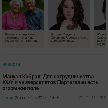
Депутаты предлагают
История Ландыш
Жизнен
закрепить пенсии на
Хусаиновой: семья и сцена
Хайбулл
уровне 40% от зарплаты
в деревне Чирша
до мун
службы
НОВОСТИ
Мануэл Кабрал: Для сотрудничества
КФУ и университетов Португалии есть
огромное поле
автор,
20 сентября 2017 - 14:45
1327
0
0