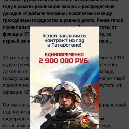
году в рамках реализации закона о распределении
доходов от добычи полезных ископаемых между
гражданами государства в равных долях. Ранее такой
проект внесли на рассмотрение в Думу депутаты от
фракции КПРФ. По мысли авторов документа, за
первый финансовый год после принятия закона...
10 тысяч рублей могли бы получить россияне в 2018
году в рамках реализации закона о распределении
доходов от добычи полезных ископаемых между
гражданами государства в равных долях. Ранее такой
проект внесли на рассмотрение в Думу депутаты от
фракции КПРФ.
По мысли авторов документа, за первый финансовый
год после принятия закона 20% доходов
федерального бюджета от добычи полезных
ископаемых должны быть распределены между