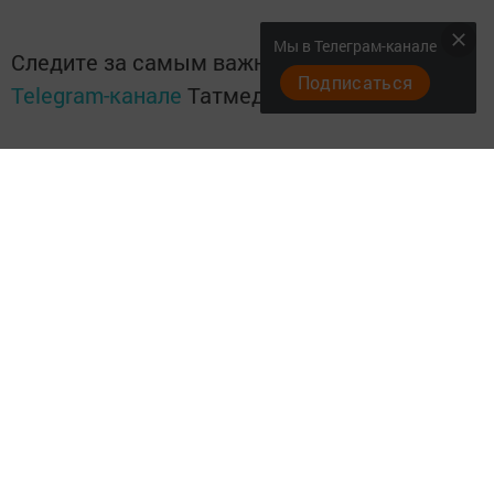
Мы в Телеграм-канале
Следите за самым важным и интересным в
Подписаться
Telegram-канале
Татмедиа
Читайте новости Татарстана в
национальном мессенджере MАХ:
https://max.ru/tatmedia
Читайте нас в
Telegram-канале
Высокогорские вести
Перейти на страницу новости