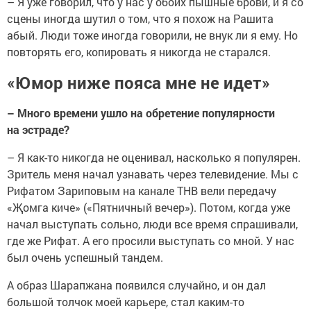
–
Я уже говорил, что у нас у обоих пышные брови, и я со
сцены иногда шутил о том, что я похож на Рашита
абый. Люди тоже иногда говорили, не внук ли я ему. Но
повторять его, копировать я никогда не старался.
«Юмор ниже пояса мне не идет»
– Много времени ушло на обретение популярности
на эстраде?
–
Я как-то никогда не оценивал, насколько я популярен.
Зритель меня начал узнавать через телевидение. Мы с
Рифатом Зариповым на канале ТНВ вели передачу
«Җомга киче» («Пятничный вечер»). Потом, когда уже
начал выступать сольно, люди все время спрашивали,
где же Рифат. А его просили выступать со мной. У нас
был очень успешный тандем.
А образ Шарапжана появился случайно, и он дал
большой толчок моей карьере, стал каким-то