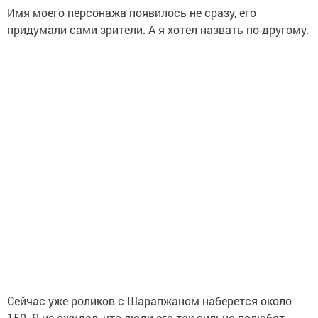
Имя моего персонажа появилось не сразу, его
придумали сами зрители. А я хотел назвать по-другому.
Сейчас уже роликов с Шарапжаном наберется около
150. Я не ожидал, что люди его так сильно полюбят.