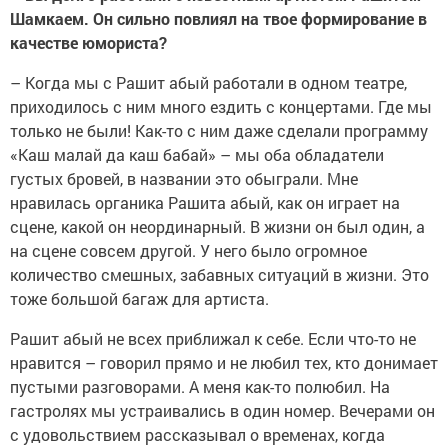
Шамкаем. Он сильно повлиял на твое формирование в
качестве юмориста?
–
Когда мы с Рашит абый работали в одном театре,
приходилось с ним много ездить с концертами. Где мы
только не были! Как-то с ним даже сделали программу
«Каш малай да каш бабай» – мы оба обладатели
густых бровей, в названии это обыграли. Мне
нравилась органика Рашита абый, как он играет на
сцене, какой он неординарный. В жизни он был один, а
на сцене совсем другой. У него было огромное
количество смешных, забавных ситуаций в жизни. Это
тоже большой багаж для артиста.
Рашит абый не всех приближал к себе. Если что-то не
нравится – говорил прямо и не любил тех, кто донимает
пустыми разговорами. А меня как-то полюбил. На
гастролях мы устраивались в один номер. Вечерами он
с удовольствием рассказывал о временах, когда