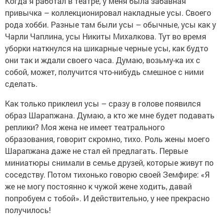
Когда я работал в театре, у меня была забавная
привычка – коллекционировал накладные усы. Своего
рода хобби. Разные там были усы – обычные, усы как у
Чарли Чаплина, усы Никиты Михалкова. Тут во время
уборки наткнулся на шикарные черные усы, как будто
они так и ждали своего часа. Думаю, возьму-ка их с
собой, может, получится что-нибудь смешное с ними
сделать.
Как только приклеил усы – сразу в голове появился
образ Шарапжана. Думаю, а кто же мне будет подавать
реплики? Моя жена не имеет театрального
образования, говорит скромно, тихо. Роль жены моего
Шарапжана даже не стал ей предлагать. Первые
миниатюры снимали в семье друзей, которые живут по
соседству. Потом тихонько говорю своей Земфире: «Я
же не могу постоянно к чужой жене ходить, давай
попробуем с тобой». И действительно, у нее прекрасно
получилось!