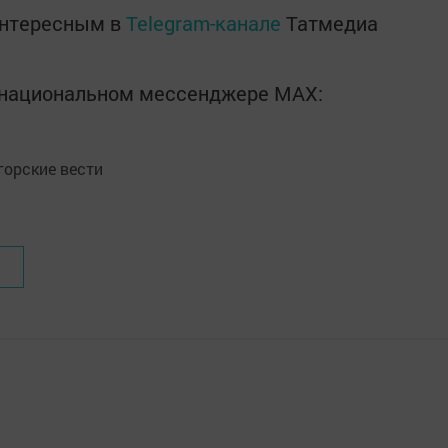
интересным в
Telegram-канале
Татмедиа
в национальном мессенджере MАХ:
орские вести