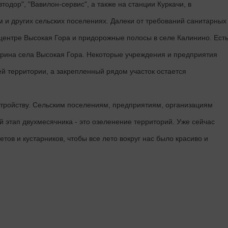
тодор", "Вавилон-сервис", а также на станции Куркачи, в
и других сельских поселениях. Далеки от требований санитарных
ентре Высокая Гора и придорожные полосы в селе Калинино. Ест
рина села Высокая Гора. Некоторые учреждения и предприятия
й территории, а закрепленный рядом участок остается
стройству. Сельским поселениям, предприятиям, организациям
й этап двухмесячника - это озеленение территорий. Уже сейчас
тов и кустарников, чтобы все лето вокруг нас было красиво и