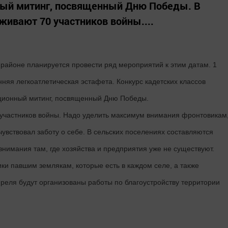
нный митинг, посвященный Дню Победы. В
живают 70 участников войны....
 районе планируется провести ряд мероприятий к этим датам. 1
нняя легкоатлетическая эстафета. Конкурс кадетских классов
диционный митинг, посвященный Дню Победы.
участников войны. Надо уделить максимум внимания фронтовикам
чувствовал заботу о себе. В сельских поселениях составляются
 внимания там, где хозяйства и предприятия уже не существуют.
ки павшим землякам, которые есть в каждом селе, а также
преля будут организованы работы по благоустройству территории