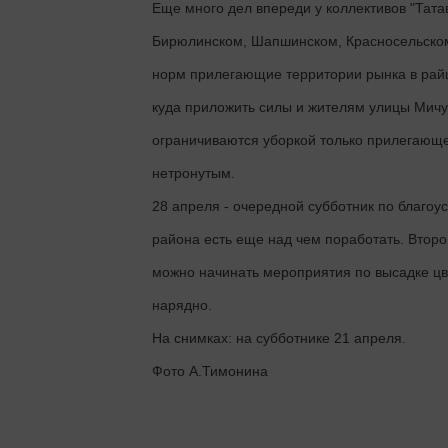
Еще много дел впереди у коллективов "Татав
Бирюлинском, Шапшинском, Красносельском 
норм прилегающие территории рынка в райц
куда приложить силы и жителям улицы Мичу
ограничиваются уборкой только прилегающе
нетронутым.
28 апреля - очередной субботник по благоу
района есть еще над чем поработать. Второ
можно начинать мероприятия по высадке цве
нарядно.
На снимках: на субботнике 21 апреля.
Фото А.Тимонина