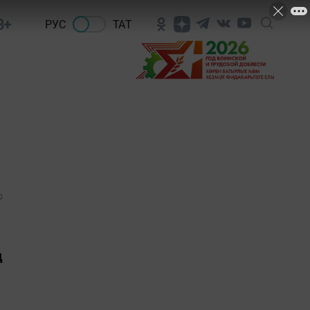
8+
РУС
ТАТ
0
д