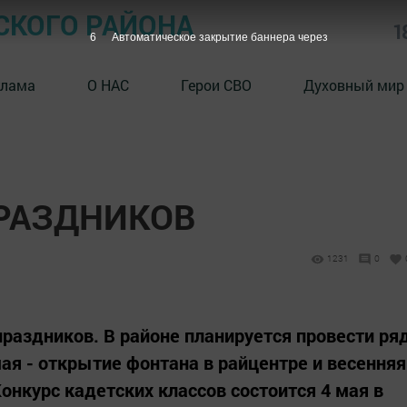
СКОГО РАЙОНА
1
5
Автоматическое закрытие баннера через
клама
О НАС
Герои СВО
Духовный мир
ПРАЗДНИКОВ
1231
0
праздников. В районе планируется провести ря
ая - открытие фонтана в райцентре и весенняя
онкурс кадетских классов состоится 4 мая в