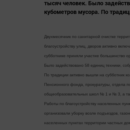
тысяч человек. Было задейств
кубометров мусора. По традици
Двухмесячник по санитарной очистке терри
благоустройству улиц, дворов активно вкл
субботнике приняли участие большинство ор
Было задействовано 58 единиц техники, соб
По традиции активно вышли на субботник к
Пенсионного фонда, прокуратуры, отдела п
общеобразовательных школ № 1 и № 3, а та
Работы по благоустройству населенных пун
организовали уборку возле подъездов, газон
населенных пунктах территории частных до