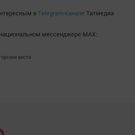
интересным в
Telegram-канале
Татмедиа
в национальном мессенджере MАХ:
орские вести