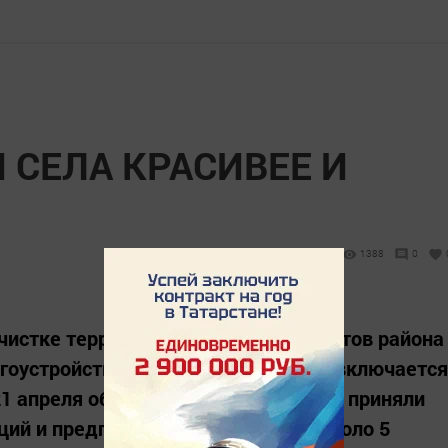
 СЕЛА КРАСИВЕЕ И
1388
0
чистке территорий населенных пунктов района
гоустройству улиц, дворов активно включается
21 апреля общерайонном субботнике приняли
ий и предприятий района - всего около 5