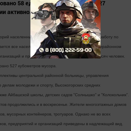
овано 58 единиц техники, собрано 527
и активно...
торий населенных пунктов района продолжается. В работу по
ючается все население. В прошедшем 21 апреля общерайонном
ганизаций и предприятий района - всего около 5 тысяч человек.
рано 527 кубометров мусора.
оллективы центральной районной больницы, управления
о делам молодежи и спорту, Высокогорских средних
кже Айбашской школы, детских садов "Солнышко" и "Колокольчик".
ктов продолжились и в воскресенье. Жители многоэтажных домов
ов, мусорных контейнеров, тротуаров. Однако не во всех
мов, предприятий и организаций приведены в надлежащий вид.