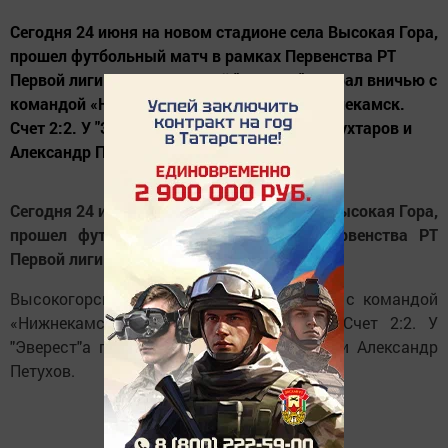
Сегодня 24 июня на новом стадионе села Высокая Гора,
прошел футбольный матч в рамках Первенства РТ
Первой лиги. Высокогорский "Эверест" сыграл вничью с
командой «Нижнекамскнефтехим», г. Нижнекамск.
Счет 2:2. У "Эверест"а голы забили Айрат Мухтаров и
Александр Петухов.
Сегодня 24 июня на новом стадионе села Высокая Гора,
прошел футбольный матч в рамках Первенства РТ
Первой лиги.
Высокогорский "Эверест" сыграл вничью с командой
«Нижнекамскнефтехим», г. Нижнекамск. Счет 2:2. У
"Эверест"а голы забили Айрат Мухтаров и Александр
Петухов.