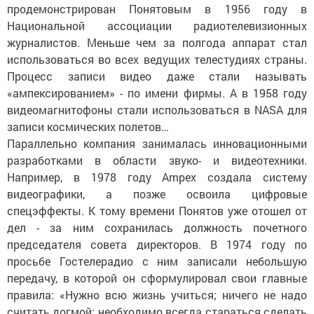
продемонстрирован Понятовым в 1956 году в
Национальной ассоциации радиотелевизионных
журналистов. Меньше чем за полгода аппарат стал
использоваться во всех ведущих телестудиях страны.
Процесс записи видео даже стали называть
«ампексированием» - по имени фирмы. А в 1958 году
видеомагнитофоны стали использоваться в NASA для
записи космических полетов…
Параллельно компания занималась инновационными
разработками в области звуко- и видеотехники.
Например, в 1978 году Ampex создала систему
видеографики, а позже освоила цифровые
спецэффекты. К тому времени Понятов уже отошел от
дел - за ним сохранилась должность почетного
председателя совета директоров. В 1974 году по
просьбе Гостелерадио с ним записали небольшую
передачу, в которой он сформулировал свои главные
правила: «Нужно всю жизнь учиться; ничего не надо
считать догмой; необходимо всегда стараться сделать