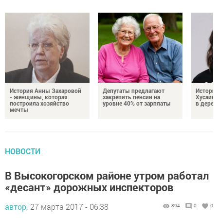
История Анны Захаровой
Депутаты предлагают
Истори
- женщины, которая
закрепить пенсии на
Хусаино
построила хозяйство
уровне 40% от зарплаты
в дерев
мечты
НОВОСТИ
В Высокогорском районе утром работал
«десант» дорожных инспекторов
автор,
27 марта 2017 - 06:38
894
0
0