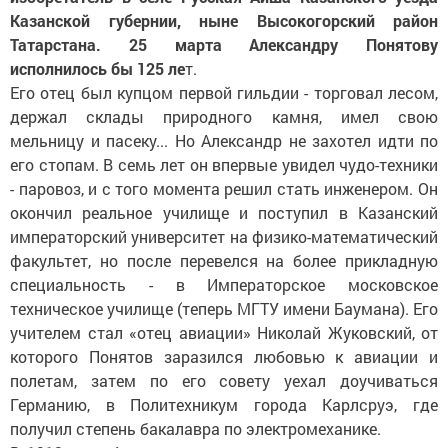
Казанской губернии, ныне Высокогорский район
Татарстана. 25 марта Александру Понятову
исполнилось бы 125 ле
т.
Его отец был купцом первой гильдии - торговал лесом,
держал склады природного камня, имел свою
мельницу и пасеку... Но Александр не захотел идти по
его стопам. В семь лет он впервые увидел чудо-техники
- паровоз, и с того момента решил стать инженером. Он
окончил реальное училище и поступил в Казанский
императорский университет на физико-математический
факультет, но после перевелся на более прикладную
специальность - в Императорское московское
техническое училище (теперь МГТУ имени Баумана). Его
учителем стал «отец авиации» Николай Жуковский, от
которого Понятов заразился любовью к авиации и
полетам, затем по его совету уехал доучиваться
Германию, в Политехникум города Карлсруэ, где
получил степень бакалавра по электромеханике.