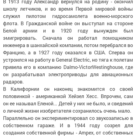
В 1913 году Александр вернулся на родину - окончил
школу летчиков, и во время Первой мировой войны
служил пилотом гидросамолета военно-морского
флота. В Гражданской войне он выступал на стороне
Белой армии и в 1920 году вынужден был
эмигрировать. Сначала он работал помощником
инженера в шанхайской компании, потом перебрался во
Францию, а в 1927 году оказался в США. Сперва он
устроился на работу в General Electric, но тяга к полетам
привела его в компанию Dalmo-VictorWestinghouse, где
он разрабатывал электроприводы для авиационных
радаров.
В Калифорнии он наконец знакомится со своей
половинкой - американкой Хейзел Хесс. Впрочем, сам
он ее называл Еленой... Детей у них не было, и сведений
о личной жизни изобретателя сохранилось очень мало.
Параллельно он экспериментировал со звукозаписью в
собственном гараже. И в 1944 году созрел для
создания собственной фирмы - Ampex, от собственных