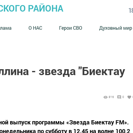
СКОГО РАЙОНА
1
клама
О НАС
Герои СВО
Духовный мир
лина - звезда "Биектау
816
0
ной выпуск программы «Звезда Биектау FM».
недельника по субботу в 12.45 на волне 100,2