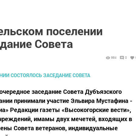
ельском поселении
едание Совета
984
0
 очередное заседание Совета Дубъязского
дании принимали участие Эльвира Мустафина -
а» Редакции газеты «Высокогорские вести»,
учреждений, имамы двух мечетей, входящих в
члены Совета ветеранов, индивидуальные