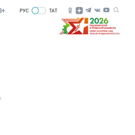
8+
РУС
ТАТ
0