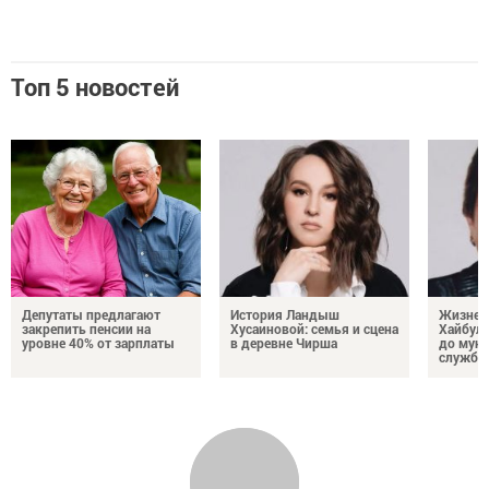
Топ 5 новостей
Депутаты предлагают
История Ландыш
Жизнен
закрепить пенсии на
Хусаиновой: семья и сцена
Хайбулл
уровне 40% от зарплаты
в деревне Чирша
до мун
службы