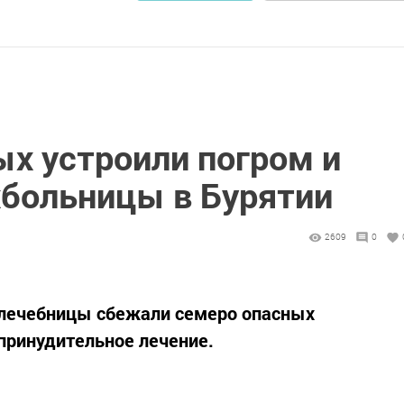
х устроили погром и
хбольницы в Бурятии
2609
0
й лечебницы сбежали семеро опасных
принудительное лечение.