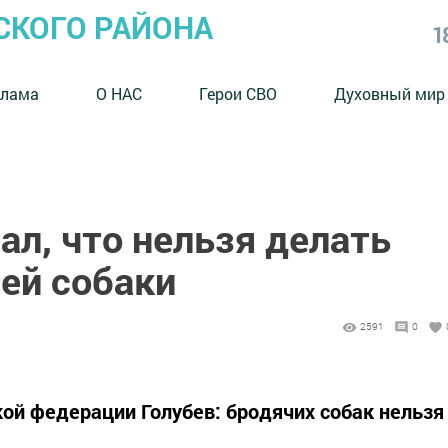
СКОГО РАЙОНА
1
клама
О НАС
Герои СВО
Духовный мир
ал, что нельзя делать
ей собаки
2591
0
кой федерации Голубев: бродячих собак нельзя