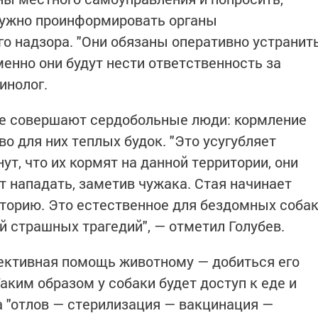
нужно проинформировать органы
го надзора. "Они обязаны оперативно устранит
менно они будут нести ответственность за
инолог.
ые совершают сердобольные люди: кормление
во для них теплых будок. "Это усугубляет
ут, что их кормят на данной территории, они
ут нападать, заметив чужака. Стая начинает
иторию. Это естественное для бездомных соба
й страшных трагедий", — отметил Голубев.
ективная помощь животному — добиться его
аким образом у собаки будет доступ к еде и
 "отлов — стерилизация — вакцинация —