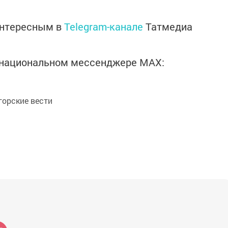
интересным в
Telegram-канале
Татмедиа
в национальном мессенджере MАХ:
орские вести