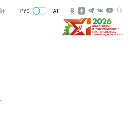
8+
РУС
ТАТ
0