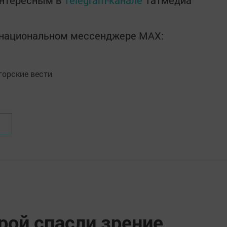
интересным в
Telegram-канале
Татмедиа
в национальном мессенджере MАХ:
орские вести
ой спасли зрение