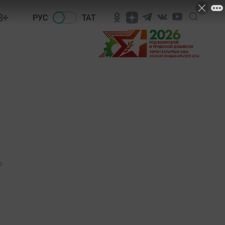
8+
РУС
ТАТ
0