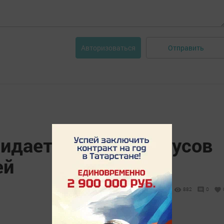
Отправить
Авторизоваться
идается до 30 градусов
ей
882
0