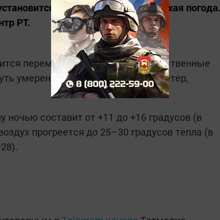
 установится достаточно жаркая и сухая погода
тр РТ.
нится переменная облачность. Существенные
уть умеренный северо-восточный ветер,
у ночью составит от +11 до +16 градусов (в
воздух прогреется до 25–30 градусов тепла (в
28).