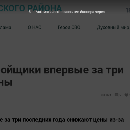
СКОГО РАЙОНА
1
5
Автоматическое закрытие баннера через
клама
О НАС
Герои СВО
Духовный мир
ройщики впервые за три
ены
895
0
 за три последних года снижают цены из-за