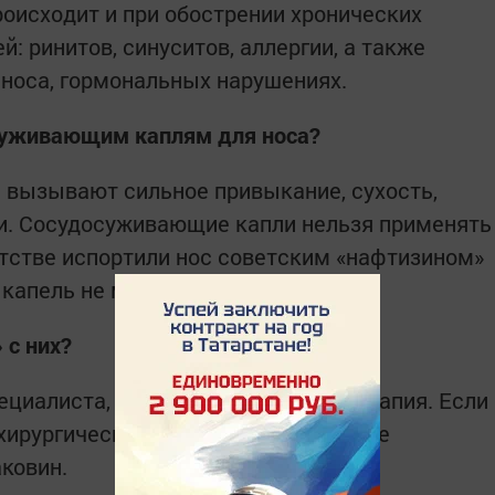
роисходит и при обострении хронических
: ринитов, синуситов, аллергии, а также
 носа, гормональных нарушениях.
осуживающим каплям для носа?
и вызывают сильное привыкание, сухость,
и. Сосудосуживающие капли нельзя применять
етстве испортили нос советским «нафтизином»
капель не могут.
 с них?
ециалиста, иногда гормональная терапия. Если
 хирургический метод – подслизистое
ковин.