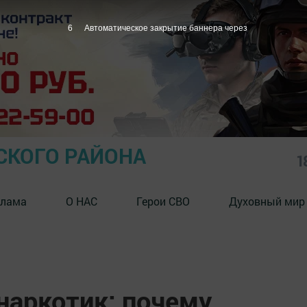
5
Автоматическое закрытие баннера через
СКОГО РАЙОНА
1
клама
О НАС
Герои СВО
Духовный мир
 наркотик: почему