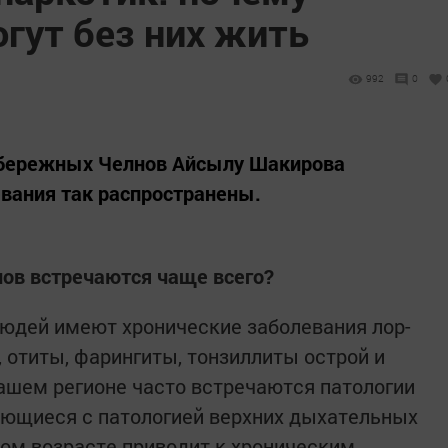
гут без них жить
992
0
абережных Челнов Айсылу Шакирова
евания так распространены.
нов встречаются чаще всего?
юдей имеют хронические заболевания лор-
, отиты, фарингиты, тонзиллиты острой и
нашем регионе часто встречаются патологии
тающиеся с патологией верхних дыхательных
слом возрасте приводит к хроническим