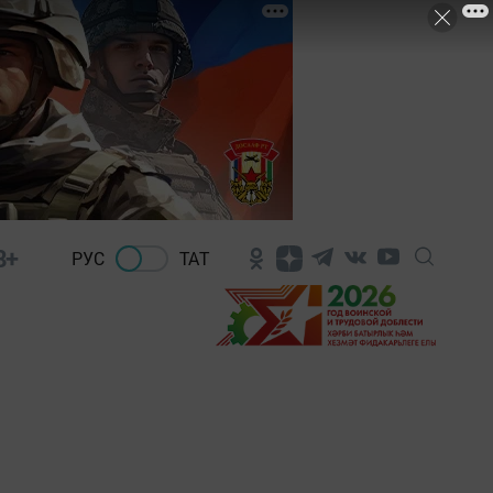
8+
РУС
ТАТ