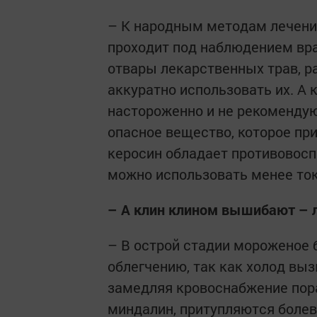
– К народным методам лечения
проходит под наблюдением вра
отвары лекарственных трав, ра
аккуратно использовать их. А 
настороженно и не рекомендую
опасное вещество, которое при
керосин обладает противовосп
можно использовать менее то
– А клин клином вышибают –
– В острой стадии мороженое 
облегчению, так как холод вы
замедляя кровоснабжение пор
миндалин, притупляются боле