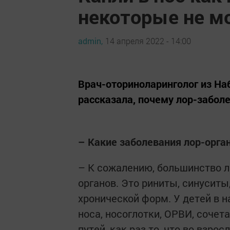
некоторые не мо
admin,
14 апреля 2022 - 14:00
Врач-оториноларинголог из Н
рассказала, почему лор-забол
– Какие заболевания лор-орга
– К сожалению, большинство л
органов. Это риниты, синуситы
хронической форм. У детей в 
носа, носоглотки, ОРВИ, соче
путей, как раз то, что во взро