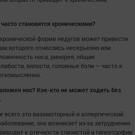
 часто становятся хроническими?
К хронической форме недугов может привести
ам которого отнеслись несерьезно или
оженность носа, ринорея, общие
лабости, вялости, головные боли – часто к
егкомысленно.
заложен нос? Кое-кто не может ходить без
.
ще всего это вазомоторный и аллергический
заболевание, оно возникает из-за затруднения
приводит к отечности слизистой и гипертрофии