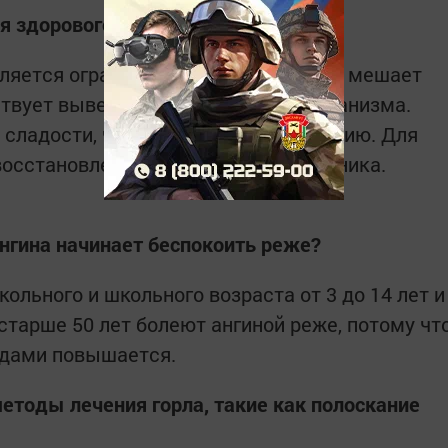
 здорового горла и носа?
ляется ограничение сладкого. Сахар мешает
твует выведению минералов из организма.
 сладости, что мешает выздоровлению. Для
 восстановление микрофлоры кишечника.
ангина начинает беспокоить реже?
кольного и школьного возраста от 3 до 14 лет и
старше 50 лет болеют ангиной реже, потому чт
одами повышается.
етоды лечения горла, такие как полоскание