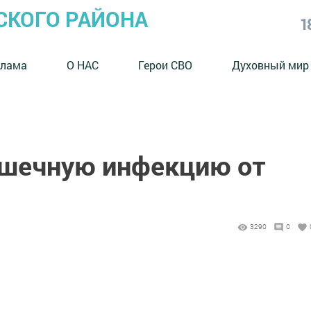
СКОГО РАЙОНА
1
клама
О НАС
Герои СВО
Духовный мир
ишечную инфекцию от
3290
0