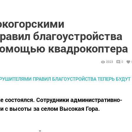
окогорскими
равил благоустройства
 помощью квадрокоптера
3323
0
е состоялся. Сотрудники административно-
и с высоты за селом Высокая Гора.