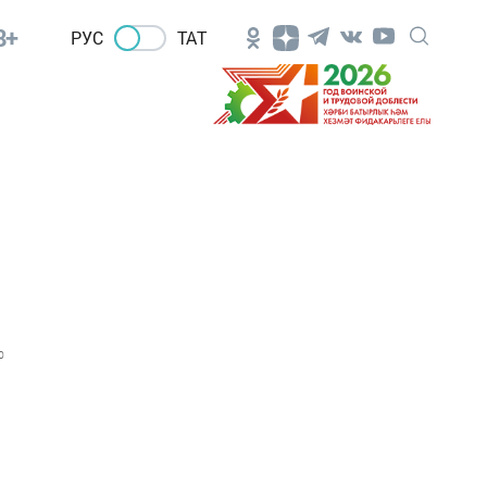
8+
РУС
ТАТ
0