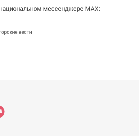
в национальном мессенджере MАХ:
орские вести