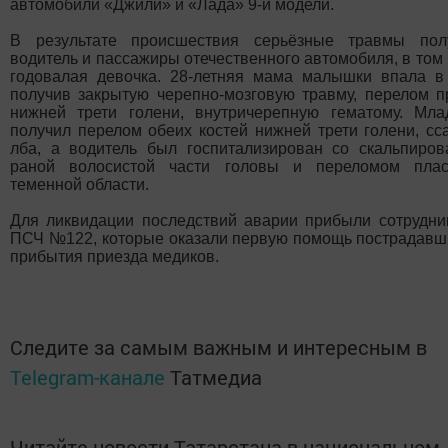
от Мензелинска на мосту столкнулись грузовик «Рено
Премиум», автомобили «Джили» и «Лада» 9-й модели.
В результате происшествия серьёзные травмы получили
водитель и пассажиры отечественного автомобиля, в
том числе годовалая девочка. 28-летняя мама малышки
впала в кому, получив закрытую черепно-мозговую
травму, перелом правой нижней трети голени,
внутричерепную гематому. Младенец получил перелом
обеих костей нижней трети голени, ссадины лба, а
водитель был госпитализирован со скальпированной
раной волосистой части головы и переломом пластинки
теменной области.
Для ликвидации последствий аварии прибыли
сотрудники ОГ ПСЧ №122, которые оказали первую
помощь пострадавшим до прибытия приезда медиков.
Следите за самым важным и интересным в
Telegram-канале
Татмедиа