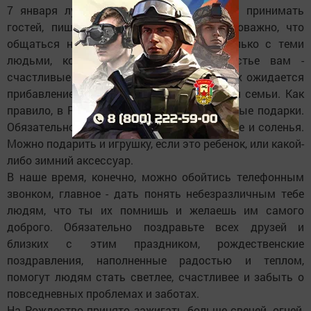
7 января лучше всего ходить в гости и принимать
гостей, пишут в издании rsute.ru. Немаловажно, что
общаться надо на Рождество лучше только с теми
людьми, которые могут принести счастье вам -
счастливые семьи, или те семьи у которых ожидается
прибавление, или уже родился новый член семьи. Как
правило, в Рождество преподносят съестные подарки.
Обязательно несут кутью, конфеты, варенье и соленья.
Можно подарить и игрушку, если это ребенок, или какой-
либо зимний аксессуар.
В наше время, конечно, можно обойтись телефонным
звонком, главное - дать понять небезразличным тебе
людям, что ты их помнишь и желаешь им самого
доброго. Обязательно поздравьте всех друзей и
близких с этим праздником, рождественские
поздравления, наполненные радостью и теплом,
помогут людям стать светлее, счастливее и забыть о
повседневных проблемах и заботах.
На Рождество принято зажигать больше свечей, огней,