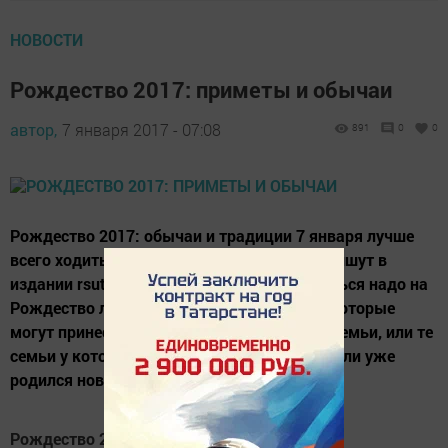
НОВОСТИ
Рождество 2017: приметы и обычаи
автор,
7 января 2017 - 07:08
891
0
0
Рождество 2017: обычаи и традиции 7 января лучше
всего ходить в гости и принимать гостей, пишут в
издании rsute.ru. Немаловажно, что общаться надо на
Рождество лучше только с теми людьми, которые
могут принести счастье вам - счастливые семьи, или те
семьи у которых ожидается прибавление, или уже
родился новый член...
Рождество 2017: обычаи и традиции