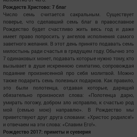
Рождеств Христово: 7 благ
Число семь считается сакральным. Существует
поверье, что сделавший семь благ в православное
Рождество будет счастливо жить весь год и даже
имеет право попросить у ангелов исполнения самого
заветного желания. В этот день принято подавать семь
милостынь ради счастья в грядущем году. Обычно это
7 одинаковых монет, подавать которые нужно тому, кто
вызывает в душе искреннюю симпатию, сопровождая
подаяние произнесенной про себя молитвой. Можно
также подарить семь полезных подарков. Как правило,
это были полотенца, отдавая которые, дарящий
обязательно произносил слова: «Полотенца дарю,
умирать погожу, добром зло исправлю, к счастью род
мой (семью мою) направлю». В Рождество мы
приветствуют друг друга словами: «Христос родился!»
и отвечаем на эти слова: «Славим Его!».
Рождество 2017: приметы и суеверия