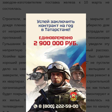
заводом-изготовителем поставка железа к 10 марта не
состоялась.
Строители, конечно, приняли авральные меры, закрыли от
дождя пленкой открытую поверхность, но это не уберегло дом
от неприятностей. Квартиры верхнего этажа пострадали от
протеканий. Побывав в квартире № 11 у пенсионерки
Гульшании Батырбаевой, наши корреспонденты увидели эту
неприятную картину и выслушали ее печальный рассказ.
Хозяйке вдвойне обидно, ведь у нее недавно был сделан
хороший ремонт. ТСЖ и подрядчик ООО "ТЭКС" не пустили
дело на самотек. Постарались объясниться с жильцами и
заверили, что возместят пострадавшим убытки, сделав ремонт в
их квартирах. В трехсторонних актах между ТСЖ, строительной
организацией и хозяином квартиры установлен срок: как только
будет покрыта крыша, в течение десяти дней отремонтируют и
их жилье. Но одна из собственников пожаловалась на
телевидение. Сюжет о бимерском доме был показан по каналу