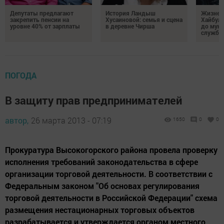
Депутаты предлагают
История Ландыш
Жизнен
закрепить пенсии на
Хусаиновой: семья и сцена
Хайбулл
уровне 40% от зарплаты
в деревне Чирша
до мун
службы
ПОГОДА
В защиту прав предпринимателей
автор,
26 марта 2013 - 07:19
1650
0
0
Прокуратура Высокогорского района провела проверку
исполнения требований законодательства в сфере
организации торговой деятельности. В соответствии с
Федеральным законом "Об основах регулирования
торговой деятельности в Российской Федерации" схема
размещения нестационарных торговых объектов
разрабатывается и утверждается органом местного