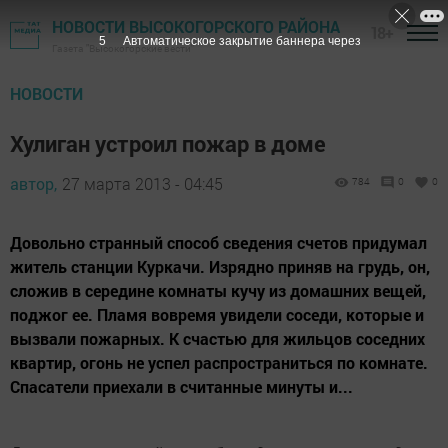
НОВОСТИ ВЫСОКОГОРСКОГО РАЙОНА
18+
3
Автоматическое закрытие баннера через
Газета "Высокогорские вести"
НОВОСТИ
Хулиган устроил пожар в доме
автор,
27 марта 2013 - 04:45
784
0
0
Довольно странный способ сведения счетов придумал
житель станции Куркачи. Изрядно приняв на грудь, он,
сложив в середине комнаты кучу из домашних вещей,
поджог ее. Пламя вовремя увидели соседи, которые и
вызвали пожарных. К счастью для жильцов соседних
квартир, огонь не успел распространиться по комнате.
Спасатели приехали в считанные минуты и...