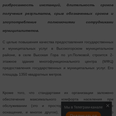
разбросанность инстанций, длительность сроков
получения результатов, срыв обозначенных сроков и
злоупотребление полномочиями сотрудниками
муниципалитетов.
С целью повышения качества предоставления государственных
и муниципальных услуг в Высокогорском муниципальном
районе, в селе Высокая Гора по ул.Полковой, строится 2-
этажное здание многофункционального центра (МФЦ)
предоставления государственных и муниципальных услуг. Его
площадь 1350 квадратных метров.
Кроме того, что стандартами их организации заложено
обеспечение максимального комфорта населения при
обслуживании (это и просторные залы, и техническое
Мы в Телеграм-канале
оснащение, и многое другое), работа центров строится по
Подписаться