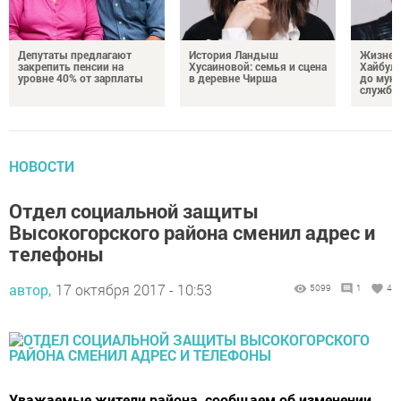
Депутаты предлагают
История Ландыш
Жизнен
закрепить пенсии на
Хусаиновой: семья и сцена
Хайбулл
уровне 40% от зарплаты
в деревне Чирша
до мун
службы
НОВОСТИ
Отдел социальной защиты
Высокогорского района сменил адрес и
телефоны
автор,
17 октября 2017 - 10:53
5099
1
4
Уважаемые жители района, сообщаем об изменении