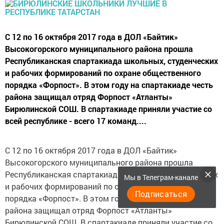
С 12 по 16 октября 2017 года в ДОЛ «Байтик»
Высокогорского муниципального района прошла
Республиканская спартакиада школьных, студенческих
и рабочих формирований по охране общественного
порядка «Форпост». В этом году на спартакиаде честь
района защищал отряд Форпост «Атланты»
Бирюлинской СОШ. В спартакиаде приняли участие со
всей республике - всего 17 команд....
С 12 по 16 октября 2017 года в ДОЛ «Байтик»
Высокогорского муниципального района прошла
Республиканская спартакиада школьных, студенческих
Мы в Телеграм-канале
и рабочих формирований по охране общественного
Подписаться
порядка «Форпост». В этом году на спартакиаде честь
района защищал отряд Форпост «Атланты»
Бирюлинской СОШ. В спартакиаде приняли участие со