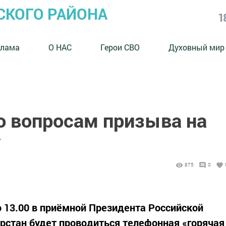
СКОГО РАЙОНА
1
клама
О НАС
Герои СВО
Духовный мир
о вопросам призыва на
у
875
0
до 13.00 в приёмной Президента Российской
рстан будет проводиться телефонная «горячая