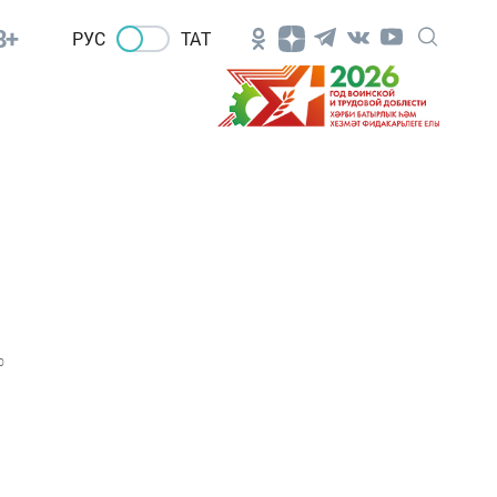
8+
РУС
ТАТ
0