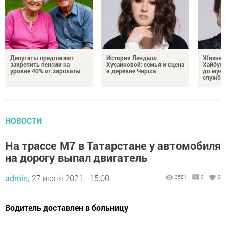
Депутаты предлагают
История Ландыш
Жизнен
закрепить пенсии на
Хусаиновой: семья и сцена
Хайбулл
уровне 40% от зарплаты
в деревне Чирша
до мун
службы
НОВОСТИ
На трассе М7 в Татарстане у автомобиля
на дорогу выпал двигатель
admin,
27 июня 2021 - 15:00
3581
0
0
Водитель доставлен в больницу