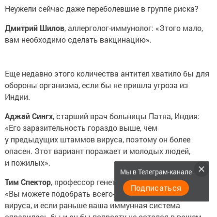
Неужели сейчас даже переболевшие в группе риска?
Дмитрий Шилов
, аллерголог-иммунолог: «Этого мало,
вам необходимо сделать вакцинацию».
Еще недавно этого количества антител хватило бы для
обороны организма, если бы не пришла угроза из
Индии.
Аджай Сингх
, старший врач больницы Патна, Индия:
«Его заразительность гораздо выше, чем
у предыдущих штаммов вируса, поэтому он более
опасен. Этот вариант поражает и молодых людей,
и пожилых».
Мы в Телеграм-канале
Тим Спектор
, профессор генетической эпидемиологии:
Подписаться
«Вы можете подобрать всего-то небольшой фрагмент
вируса, и если раньше ваша иммунная система
справилась бы и он бы попросту не остался в вашем