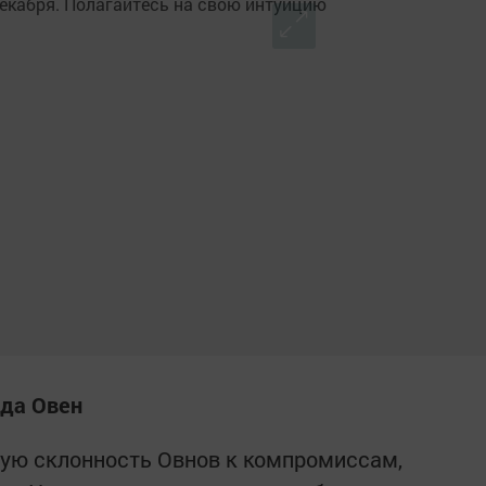
ода Овен
ную склонность Овнов к компромиссам,