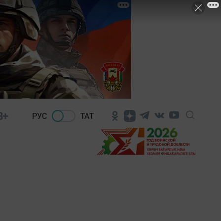
8+
РУС
ТАТ