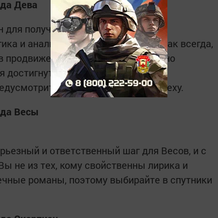
ода Дева
н для получения доходов. Ваши
ика и аналитические способности, как всегда,
в продвижении дел. Вам сейчас нужно
я достигнутых позиций и вложения
едусмотрительность приведет к успеху.
ода Весы
рьезный и ответственный шаг для Весов, и с
 Вы не из тех, кому свойственны лирика и
ечные романы, поэтому выбирайте в спутники