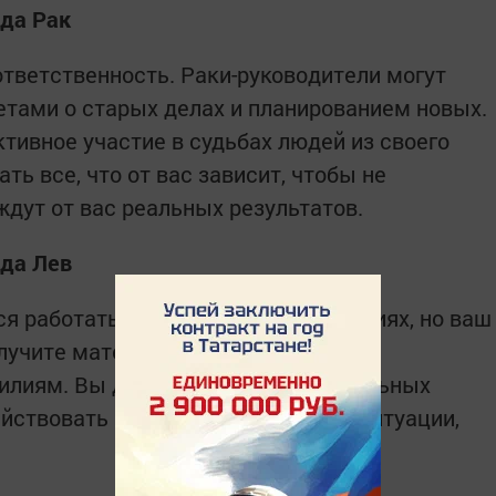
ода Рак
ответственность. Раки-руководители могут
тами о старых делах и планированием новых.
тивное участие в судьбах людей из своего
ть все, что от вас зависит, чтобы не
ждут от вас реальных результатов.
ода Лев
я работать в экстремальных условиях, но ваш
олучите материальную компенсацию,
илиям. Вы добьетесь профессиональных
ействовать в быстро меняющейся ситуации,