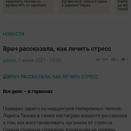
закрепить пенсии на
Хусаиновой: семья и сцена
Хайбулл
уровне 40% от зарплаты
в деревне Чирша
до мун
службы
НОВОСТИ
Врач рассказала, как лечить стресс
admin,
7 июня 2021 - 18:30
1606
0
0
Все дело – в гормонах
Главврач одного из медцентров Набережных Челнов -
Лариса Танова в своем инстаграм-аккаунте рассказала
о том, как восстанавливать организм от стресса.
Самым главным гормоном, влияющим на уровень