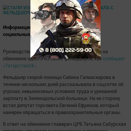
Информация первоначально высветилась в
социальных сетях.
Руководство Зеленодольской ЦРБ ответило на
обвинения одного из своих фельдшеров, как
сообщает
«Татарстан24»
.
Фельдшер скорой помощи Сабина Галиаскарова в
течение нескольких дней рассказывала в соцсетях об
угрозах, невыносимых условиях труда и урезанной
зарплату в Зеленодольской больнице. На ее сторону
встал депутат горсовета Евгений Ефремов, который
намерен обращаться в правоохранительные органы.
В ответ на обвинения главврач ЦРБ Татьяна Сабурская
ответила, что после многочисленных проверок