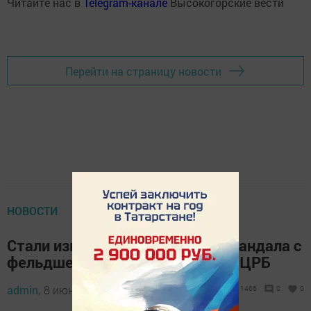
Читайте нас в
Telegram-канале
Высокогорские вести
Перейти на страницу новости
НОВОСТИ
Стали известны подробности скандала с
фельдшером в Зеленодольской ЦРБ
admin,
8 июня 2021 - 08:35
1466
0
0