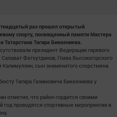
вятнадцатый раз прошел открытый
ревому спорту, посвященный памяти Мастера
и Татарстана Тагира Биккениева.
сутствовали президент Федерации гиревого
Т Салават Фатхутдинов, Глава Высокогорского
м Калимуллин, сын знаменитого спорстмена
бюсту Тагира Газимовича Биккениева у
ин отметил, что район гордится своими
ый год проводятся спортивные мероприятия в
ну.