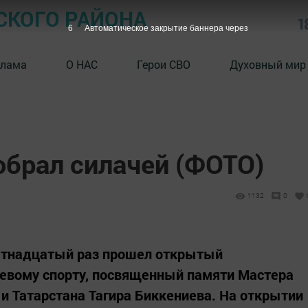
СКОГО РАЙОНА
1
5
Автоматическое закрытие баннера через
клама
О НАС
Герои СВО
Духовный мир
обрал силачей (ФОТО)
1132
0
вятнадцатый раз прошел открытый
ревому спорту, посвященный памяти Мастера
 и Татарстана Тагира Биккениева. На открытии