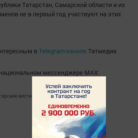
ублики Татарстан, Самарской области и из
менов не в первый год участвуют на этих
интересным в
Telegram-канале
Татмедиа
в национальном мессенджере MАХ:
орские вести