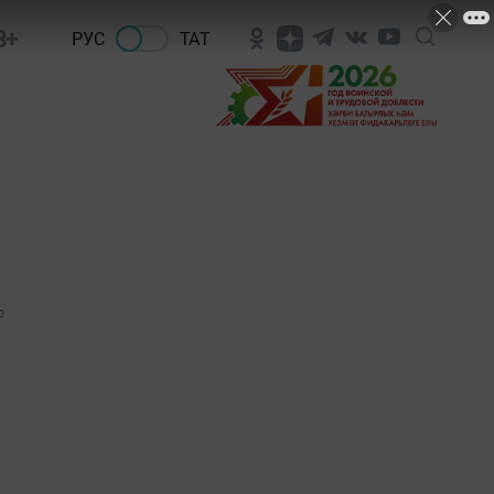
8+
РУС
ТАТ
0