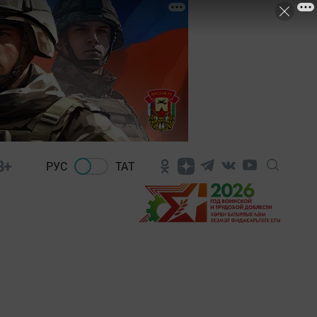
8+
РУС
ТАТ