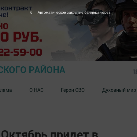
5
Автоматическое закрытие баннера через
СКОГО РАЙОНА
1
клама
О НАС
Герои СВО
Духовный мир
 Октябрь придет в