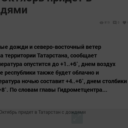
ждями
813
0
ные дожди и северо-восточный ветер
на территории Татарстана, сообщает
ратура опустится до +1..+6˚, днем воздух
ице республики также будет облачно и
атура ночью составит +4..+6˚, днем столбики
8˚. По словам главы Гидрометцентра...