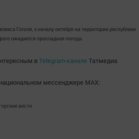
ликса Гоголя, к началу октября на территории республики
орого ожидается прохладная погода.
интересным в
Telegram-канале
Татмедиа
в национальном мессенджере MАХ:
орские вести