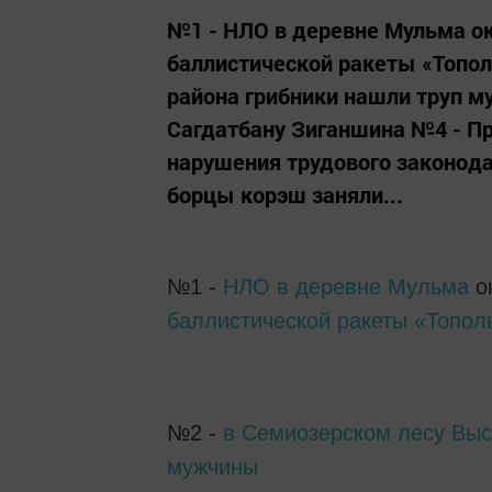
№1 - НЛО в деревне Мульма о
баллистической ракеты «Топол
района грибники нашли труп м
Сагдатбану Зиганшина №4 - П
нарушения трудового законода
борцы корэш заняли...
№1 -
НЛО в деревне Мульма
о
баллистической ракеты «Топол
№2 -
в Семиозерском лесу Выс
мужчины