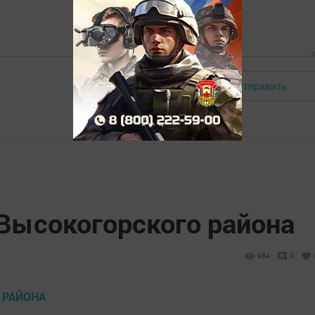
Отправить
Авторизоваться
 Высокогорского района
984
0