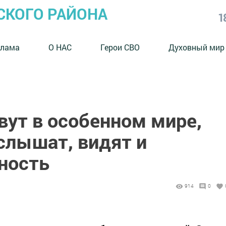
СКОГО РАЙОНА
1
клама
О НАС
Герои СВО
Духовный мир
ут в особенном мире,
слышат, видят и
ность
914
0