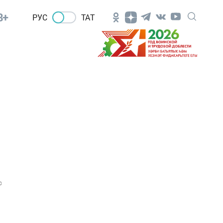
8+
РУС
ТАТ
0