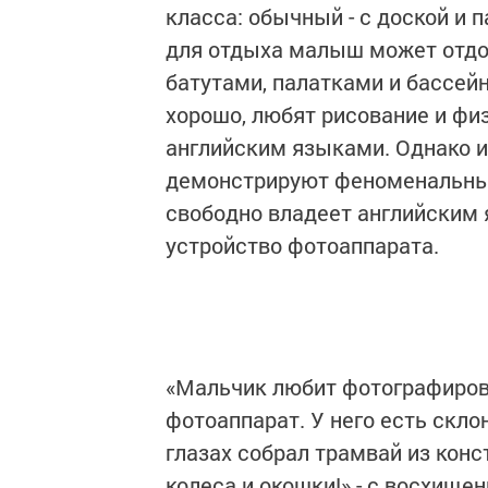
класса: обычный - с доской и 
для отдыха малыш может отдох
батутами, палатками и бассей
хорошо, любят рисование и физ
английским языками. Однако и
демонстрируют феноменальные
свободно владеет английским 
устройство фотоаппарата.
«Мальчик любит фотографироват
фотоаппарат. У него есть скло
глазах собрал трамвай из конст
колеса и окошки!» - с восхищ