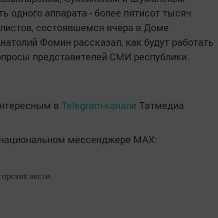
ь одного аппарата - более пятисот тысяч
алистов, состоявшемся вчера в Доме
Анатолий Фомин рассказал, как будут работать
вопросы представителей СМИ республики.
интересным в
Telegram-канале
Татмедиа
в национальном мессенджере MАХ:
орские вести