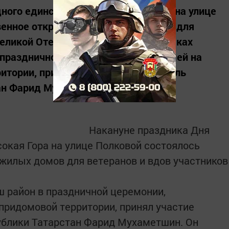
ного единства в селе Высокая Гора на улице
венное открытие двух жилых домов для
Великой Отечественной войны. В рамках
в праздничной церемонии, проходившей на
итории, принял участие Председатель
ан Фарид Мухаметшин. Он...
Накануне праздника Дня
сокая Гора на улице Полковой состоялось
жилых домов для ветеранов и вдов участников
.
ш район в праздничной церемонии,
придомовой территории, принял участие
ублики Татарстан Фарид Мухаметшин. Он