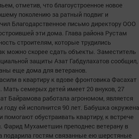
ьем, отметив, что благоустроенное новое
аршему поколению за ратный подвиг и
учил Благодарственное письмо директору ООО
построившей эти дома. Глава района Рустам
ость строителям, которые трудились
ак можно скорее сдать объекты. Заместитель
социальной защиты Азат Габдулахатов сообщил,
даны еще дома для ветеранов.
асили в квартиру к вдове фронтовика Фасахат
 Мать семерых детей имеет 20 внуков, 27
хат Байрамова работала агрономом, является
 году ей исполнится 90 лет. Бабушка окружен
и помогают обустраивать квартиру, к встрече
и. Фарид Мухаметшин преподнес ветерану в
на подарила гостям связанные ею шерстяные