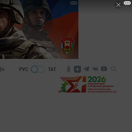
8+
РУС
ТАТ